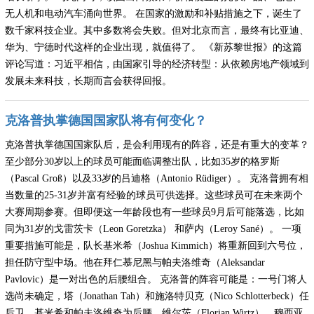
无人机和电动汽车涌向世界。 在国家的激励和补贴措施之下，诞生了
数千家科技企业。其中多数将会失败。但对北京而言，最终有比亚迪、
华为、宁德时代这样的企业出现，就值得了。 《新苏黎世报》的这篇
评论写道：习近平相信，由国家引导的经济转型：从依赖房地产领域到
发展未来科技，长期而言会获得回报。
克洛普执掌德国国家队将有何变化？
克洛普执掌德国国家队后，是会利用现有的阵容，还是有重大的变革？
至少部分30岁以上的球员可能面临调整出队，比如35岁的格罗斯
（Pascal Groß）以及33岁的吕迪格（Antonio Rüdiger）。 克洛普拥有相
当数量的25-31岁并富有经验的球员可供选择。这些球员可在未来两个
大赛周期参赛。但即便这一年龄段也有一些球员9月后可能落选，比如
同为31岁的戈雷茨卡（Leon Goretzka） 和萨内（Leroy Sané）。 一项
重要措施可能是，队长基米希（Joshua Kimmich）将重新回到六号位，
担任防守型中场。他在拜仁慕尼黑与帕夫洛维奇（Aleksandar
Pavlovic）是一对出色的后腰组合。 克洛普的阵容可能是：一号门将人
选尚未确定，塔（Jonathan Tah）和施洛特贝克（Nico Schlotterbeck）任
后卫，基米希和帕夫洛维奇为后腰，维尔茨（Florian Wirtz）、穆西亚