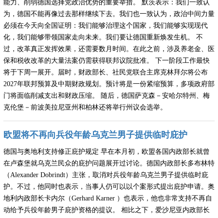
能力、削弱德国选择党政治优势的重要举措。 默茨表示：我们一致认
为，德国不能再像过去那样继续下去。我们也一致认为，政治中间力量
必须在今天向全国证明：我们能够治理这个国家，我们能够实现现代
化，我们能够带领国家走向未来。我们要让德国重新焕发生机。 不
过，改革真正发挥效果，还需要数月时间。在此之前，涉及养老金、医
保和税收改革的大量法案仍需获得联邦议院批准。 下一阶段工作最快
将于下周一展开。届时，财政部长、社民党联合主席克林拜尔将公布
2027年联邦预算及中期财政规划。预计将是一份紧缩预算，多项政府部
门将面临削减支出和财政压缩。 随后，德国萨克森－安哈尔特州、梅
克伦堡－前波美拉尼亚州和柏林还将举行州议会选举。
欧盟将不再向兵役年龄乌克兰男子提供临时庇护
德国与奥地利支持修正庇护规定 早在本月初，欧盟各国内政部长就曾
在卢森堡就乌克兰民众的庇护问题展开过讨论。德国内政部长多布林特
（Alexander Dobrindt）主张，取消对兵役年龄乌克兰男子提供临时庇
护。不过，他同时也表示，当事人仍可以以个案形式提出庇护申请。奥
地利内政部长卡内尔（Gerhard Karner ）也表示，他也非常支持不再自
动给予兵役年龄男子庇护资格的提议。 相比之下，爱沙尼亚内政部长