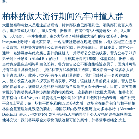
要。
柏林骄傲大游行期间汽车冲撞人群
大批警察和急救人员迅速赶赴现场，特种部队也已部署到位。消防部门发言人表
示，事故造成1人死亡、16人受伤。据报道，伤者中有3人伤势危及生命、8人重
伤、5人轻伤。 事件发生后，主办方取消了柏林骄傲大游行的各项活动，并在
Instagram上呼吁：请大家回家。一名法新社记者在现场报道称，相关区域正在进行
人员疏散。柏林警方则呼吁公众避开该区域，并选择绕行。 周日凌晨，警方公开
通缉一名涉嫌参与此次袭击案件的嫌疑人，并呼吁公众提供线索。警方公布了21岁
男子阿卜杜勒B （Abdul B ）的照片，并称其身高约1 90米、体型瘦削。据称，他
当时身穿黑色连帽衫和白色长裤。警方警告公众不要直接接近该男子，因为其可能
持有武器且具有危险性。 据柏林警方和检察机关透露，事发后有一名或多名人员
弃车逃离现场。此外，据报还有多人遭利器刺伤。 我们已经锁定一名涉案嫌疑
人，警方发言人在周六深夜的现场表示。不过，该嫌疑人目前仍未被捕。 ​警方已掌
握的信息显示，该嫌疑人是柏林当地伊斯兰极端主义圈子的一员。目前，警方尚未
掌握其作案动机或具体涉案情况的相关线索。 这起案件引发巨大震动。柏林市长
凯韦格纳（Kai Wegner）谴责这是一起针对我们自由且包容社会的袭击。他在社交
平台X上写道：在一场和平而多彩的CSD活动之后，这场旨在倡导包容与和平的柏
林集会竟遭遇如此残忍的袭击。 德国联邦内政部长亚历山大 多布林特（Alexander
Dobrindt）表示，他对这起针对和平庆祝人群的懦弱且令人发指的袭击深感震惊。
他补充说：我们将竭尽全力尽快侦破这起可怕的案件，并将肇事者绳之以法。