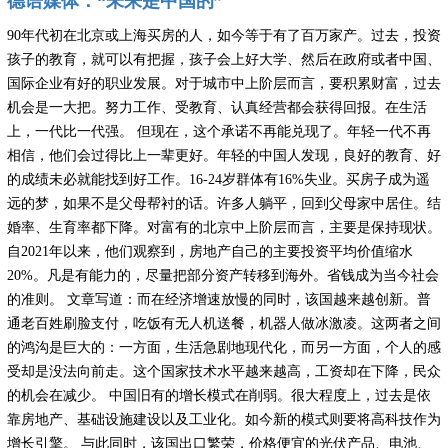
德语媒体：“未来是中国的”
90年代初在北京或上海买房的人，如今等于有了百万家产。过去，投资
孩子的教育，就可以有把握，孩子会上好大学、然后在政府或者中国、
国际企业有好的职业发展。对于城市中上阶层而言，要积累财富，过去
机会是一大把。努力工作、受教育、认真经营都会获得回报。在生活
上，一代比一代强。 但现在，这个承诺不再能兑现了。年轻一代不再
相信，他们会过得比上一辈更好。年轻的中国人发现，良好的教育、好
的成绩未必就能找到好工作。16-24岁群体有16%失业。买房子成为遥
远的梦，如果不是父母帮衬的话。许多人躺平，回到父母家中居住。结
婚率、生育率都下降。对富有的北京中上阶层而言，主要是保持现状。
自2021年以来，他们观察到，房地产自己的主要投资平均价值缩水
20%。凡是有能力的，尽量把部分资产转移到海外。省钱成为当今社会
的准则。 文章写道：而在经济增速放慢的同时，该国越来越创新。普
通老百姓刷脸支付，吃饭有无人机送餐，机器人做冰激凌。这两者之间
的鸿沟是巨大的：一方面，生活急剧地现代化，而另一方面，个人的感
受却是没法向前走。这个国家技术水平越来越高，工资却在下降，民众
的机会在减少。 中国旧有的增长模式在削弱。很大程度上，过去是依
靠房地产、基础设施建设以及工业化。如今新的模式则要将高科技作为
增长引擎。 与此同时，该国出口繁荣，价格便宜的光伏产品、电池、