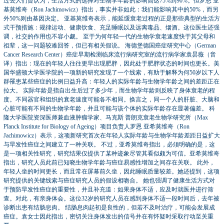
过去人们曾认为，生活方式的选择对生物学年龄的影响高达75%到90%。但罗恩 亚
基莫维奇（Ron Jachimowicz）指出，事实并非如此：我们能影响其中的50%，而另
外50%则由基因决定。 亚基莫维奇表示，能延缓衰老过程的正是那些典型的生活方
式干预措施：规律运动、健康饮食、充足睡眠以及远离毒品、烟酒。这位医生还强
调，社交的作用也不容小觑。 至于为何年轻一代的生物学衰老速度快于其父母和
祖辈，这一问题较难回答，但已有相关假说。 海德堡德国癌症研究中心（German
Cancer Research Center）癌症早期检测临床流行病研究室的流行病学家袁昙薇（音
译）指出：现在的年轻人往往更早出现肥胖，因此处于肥胖状态的时间也更长。美
国华盛顿大学医学院的一项新的研究发现了一个线索，有助于解释为何50岁以下人
群罹患某些癌症的比例日益升高：年轻人的实际年龄与生物学年龄之间的差距正在
拉大。 实际年龄是指自出生后过了多少年，而生物学年龄则反映了身体衰老的程
度。不同器官和组织的衰老速度可能各不相同。换言之，同一个人的肝脏、大脑和
心脏可能有不同的生物学年龄，并且可能与该个体的实际年龄存在显著偏差。 科
隆大学医院资深医师兼血液肿瘤学家、马克斯 普朗克衰老生物学研究所（Max
Planck Institute for Biology of Ageing）项目负责人罗恩 亚希莫维奇（Ron
Jachimowicz）表示，这项新研究首次在年轻人实际年龄与生物学年龄差距日益扩大
与早发性癌症之间建立了一种关联。 不过，亚希莫维奇指出，必须明确的是，这
是一项相关性研究，研究结果仅提供了某种迹象尽管其看似颇为可信。亚希莫维奇
指出，研究人员此前已知晓生物学年龄与癌症易感性增加之间存在关联。 此外，
年轻人坐的时间更长，而且常在屏幕前久坐，因此睡眠质量较差。她还提到，这项
研究提供的关键线索与癌症研究人员的假设相吻合。 她也强调了健康生活方式对
于预防早发性癌症的重要性，并且补充道：如果身体不适，应及时就医并进行筛
查。对此，有亲身体会。这位32岁的研究人员在感到身体不适一段时间后，去年被
诊断出患有结肠息肉。 结肠息肉起初是良性的，但若不及时治疗，可能会发展成
癌症。袁女士因此指出，密切关注身体发出的信号并在有怀疑时采取行动至关重