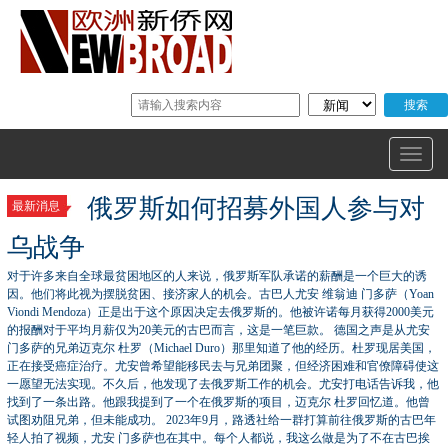
俄罗斯如何招募外国人参与对
最新消息
乌战争
对于许多来自全球最贫困地区的人来说，俄罗斯军队承诺的薪酬是一个巨大的诱
因。他们将此视为摆脱贫困、接济家人的机会。古巴人尤安 维翁迪 门多萨（Yoan
Viondi Mendoza）正是出于这个原因决定去俄罗斯的。他被许诺每月获得2000美元
的报酬对于平均月薪仅为20美元的古巴而言，这是一笔巨款。 德国之声是从尤安
门多萨的兄弟迈克尔 杜罗（Michael Duro）那里知道了他的经历。杜罗现居美国，
正在接受癌症治疗。尤安曾希望能移民去与兄弟团聚，但经济困难和官僚障碍使这
一愿望无法实现。不久后，他发现了去俄罗斯工作的机会。尤安打电话告诉我，他
找到了一条出路。他跟我提到了一个在俄罗斯的项目，迈克尔 杜罗回忆道。他曾
试图劝阻兄弟，但未能成功。 2023年9月，路透社给一群打算前往俄罗斯的古巴年
轻人拍了视频，尤安 门多萨也在其中。每个人都说，我这么做是为了不在古巴挨