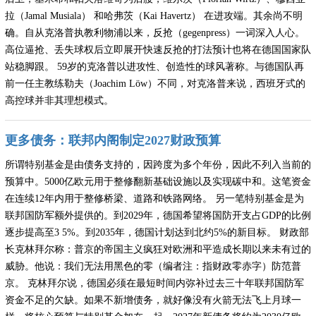
拉（Jamal Musiala） 和哈弗茨（Kai Havertz） 在进攻端。其余尚不明
确。自从克洛普执教利物浦以来，反抢（gegenpress）一词深入人心。
高位逼抢、丢失球权后立即展开快速反抢的打法预计也将在德国国家队
站稳脚跟。 59岁的克洛普以进攻性、创造性的球风著称。与德国队再
前一任主教练勒夫（Joachim Löw）不同，对克洛普来说，西班牙式的
高控球并非其理想模式。
更多债务：联邦内阁制定2027财政预算
所谓特别基金是由债务支持的，因跨度为多个年份，因此不列入当前的
预算中。5000亿欧元用于整修翻新基础设施以及实现碳中和。这笔资金
在连续12年内用于整修桥梁、道路和铁路网络。 另一笔特别基金是为
联邦国防军额外提供的。到2029年，德国希望将国防开支占GDP的比例
逐步提高至3 5%。到2035年，德国计划达到北约5%的新目标。 财政部
长克林拜尔称：普京的帝国主义疯狂对欧洲和平造成长期以来未有过的
威胁。他说：我们无法用黑色的零（编者注：指财政零赤字）防范普
京。 克林拜尔说，德国必须在最短时间内弥补过去三十年联邦国防军
资金不足的欠缺。如果不新增债务，就好像没有火箭无法飞上月球一