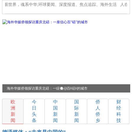
放眼世界，魂系中华;环球要闻、深度报道、焦点追踪、海外生活
人在海
海外华媒侨领探访重庆北碚：一座信心百“碚”的城市
欧
今
中
国
侨
财
洲
日
国
际
人
经
新
头
新
新
侨
科
闻
条
闻
闻
乡
技