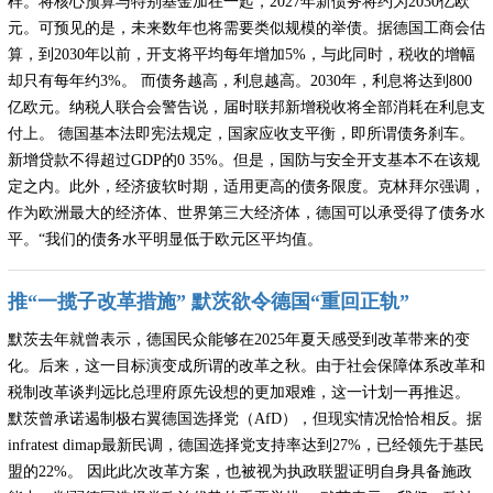
样。将核心预算与特别基金加在一起，2027年新债务将约为2030亿欧
元。可预见的是，未来数年也将需要类似规模的举债。据德国工商会估
算，到2030年以前，开支将平均每年增加5%，与此同时，税收的增幅
却只有每年约3%。 而债务越高，利息越高。2030年，利息将达到800
亿欧元。纳税人联合会警告说，届时联邦新增税收将全部消耗在利息支
付上。 德国基本法即宪法规定，国家应收支平衡，即所谓债务刹车。
新增贷款不得超过GDP的0 35%。但是，国防与安全开支基本不在该规
定之内。此外，经济疲软时期，适用更高的债务限度。克林拜尔强调，
作为欧洲最大的经济体、世界第三大经济体，德国可以承受得了债务水
平。“我们的债务水平明显低于欧元区平均值。
推“一揽子改革措施” 默茨欲令德国“重回正轨”
默茨去年就曾表示，德国民众能够在2025年夏天感受到改革带来的变
化。后来，这一目标演变成所谓的改革之秋。由于社会保障体系改革和
税制改革谈判远比总理府原先设想的更加艰难，这一计划一再推迟。
默茨曾承诺遏制极右翼德国选择党（AfD），但现实情况恰恰相反。据
infratest dimap最新民调，德国选择党支持率达到27%，已经领先于基民
盟的22%。 因此此次改革方案，也被视为执政联盟证明自身具备施政