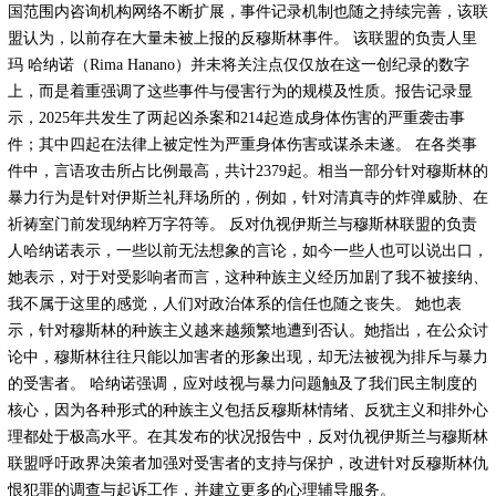
国范围内咨询机构网络不断扩展，事件记录机制也随之持续完善，该联
盟认为，以前存在大量未被上报的反穆斯林事件。 该联盟的负责人里
玛 哈纳诺（Rima Hanano）并未将关注点仅仅放在这一创纪录的数字
上，而是着重强调了这些事件与侵害行为的规模及性质。报告记录显
示，2025年共发生了两起凶杀案和214起造成身体伤害的严重袭击事
件；其中四起在法律上被定性为严重身体伤害或谋杀未遂。 在各类事
件中，言语攻击所占比例最高，共计2379起。相当一部分针对穆斯林的
暴力行为是针对伊斯兰礼拜场所的，例如，针对清真寺的炸弹威胁、在
祈祷室门前发现纳粹万字符等。 反对仇视伊斯兰与穆斯林联盟的负责
人哈纳诺表示，一些以前无法想象的言论，如今一些人也可以说出口，
她表示，对于对受影响者而言，这种种族主义经历加剧了我不被接纳、
我不属于这里的感觉，人们对政治体系的信任也随之丧失。 她也表
示，针对穆斯林的种族主义越来越频繁地遭到否认。她指出，在公众讨
论中，穆斯林往往只能以加害者的形象出现，却无法被视为排斥与暴力
的受害者。 哈纳诺强调，应对歧视与暴力问题触及了我们民主制度的
核心，因为各种形式的种族主义包括反穆斯林情绪、反犹主义和排外心
理都处于极高水平。在其发布的状况报告中，反对仇视伊斯兰与穆斯林
联盟呼吁政界决策者加强对受害者的支持与保护，改进针对反穆斯林仇
恨犯罪的调查与起诉工作，并建立更多的心理辅导服务。