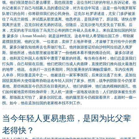
饿。他们很清楚自己要去哪里，我也很清楚，这位当时23岁的年轻人告诉记者。他
向记者展示了自己与招募人员的通信记录，对方在信中写道：这是一份与俄罗斯军
队签订的合同；你将获得我们的公民身份。 迈克尔 杜罗讲述道，尤安 门多萨被派
往了乌克兰前线，并试图从那里逃离。他恳求说，是我弄错了。原谅我。请快点带
我离开这里，迈克尔转述兄弟的话说。但随后，迈克尔便与尤安失去了联系。后
来，尤安的名字出现在了乌克兰公布的阵亡外籍人员名单上。来自孟加拉国的阿尔
曼 蒙多尔（Arman Mondol）就是这种情况。这名年轻人希望能出国工作，帮助家
庭摆脱贫困。他的父亲、一位老农，卖掉了土地并举债，才凑够了支付给中介的费
用。蒙多尔被告知他将去仓库做打包工。他持旅游签证经由沙特阿拉伯进入俄罗
斯。据他所述，他在那里被迫签署了一份他根本看不懂的俄语合同。 蒙多尔讲述
道，他和其它外国人在俄军中遭受了极差的待遇。每当有任务时，他们总是派我们
打头阵，自己却留在后面。他们把我们当成人肉盾牌，直接把我们推向战火最激烈
的地带，他说。 在执行一次任务期间，阿尔曼乘坐的车辆触雷爆炸。车内仅有两
人幸存，阿尔曼是其中之一。他被送往一家军事医院，后来设法逃了出来。孟加拉
国驻莫斯科大使馆最终协助这名年轻人回到了家乡。然而，战争的阴影至今仍笼罩
着他。 ​那些画面至今仍历历在目垂死的人、他们的眼神、他们血肉模糊的面孔。他
们如何被地雷炸得粉身碎骨；无人机一波接一波地发动攻击；人们的肢体被生生炸
断。那场面太可怕了，蒙多尔回忆道。他的腿里至今仍残留着弹片，走路时一瘸一
拐。如今，他在孟加拉国的老家根本找不到工作。
当今年轻人更易患癌，是因为比父辈
老得快？