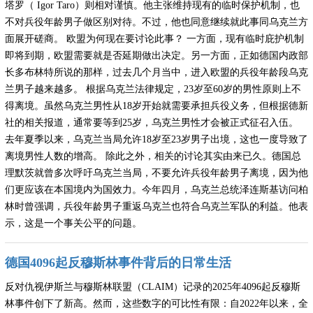
塔罗（ Igor Taro）则相对谨慎。他主张维持现有的临时保护机制，也
不对兵役年龄男子做区别对待。不过，他也同意继续就此事同乌克兰方
面展开磋商。 欧盟为何现在要讨论此事？ 一方面，现有临时庇护机制
即将到期，欧盟需要就是否延期做出决定。另一方面，正如德国内政部
长多布林特所说的那样，过去几个月当中，进入欧盟的兵役年龄段乌克
兰男子越来越多。 根据乌克兰法律规定，23岁至60岁的男性原则上不
得离境。虽然乌克兰男性从18岁开始就需要承担兵役义务，但根据德新
社的相关报道，通常要等到25岁，乌克兰男性才会被正式征召入伍。
去年夏季以来，乌克兰当局允许18岁至23岁男子出境，这也一度导致了
离境男性人数的增高。 除此之外，相关的讨论其实由来已久。德国总
理默茨就曾多次呼吁乌克兰当局，不要允许兵役年龄男子离境，因为他
们更应该在本国境内为国效力。今年四月，乌克兰总统泽连斯基访问柏
林时曾强调，兵役年龄男子重返乌克兰也符合乌克兰军队的利益。他表
示，这是一个事关公平的问题。
德国4096起反穆斯林事件背后的日常生活
反对仇视伊斯兰与穆斯林联盟（CLAIM）记录的2025年4096起反穆斯
林事件创下了新高。然而，这些数字的可比性有限：自2022年以来，全