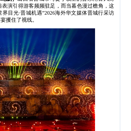
俗表演引得游客频频驻足，而当暮色漫过檐角，这
世界目光·晋城机遇”2026海外华文媒体晋城行采访
盛宴攫住了视线。