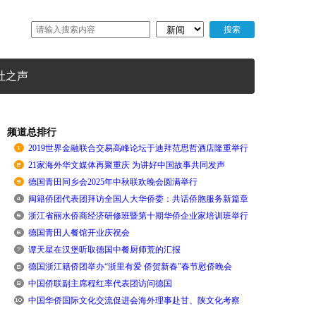
社之声
频道总排行
2019世界金融联合交易高峰论坛于迪拜范思哲酒店隆重举行
21家海外华文媒体再聚重庆 为讲好中国故事共同发声
德国青田同乡会2025年中秋联欢晚会圆满举行
闽籍侨团代表团拜访全国人大华侨委：共话侨胞服务新篇章
浙江省丽水侨商经济研修班暨第十期华侨企业家培训班举行
德国青田人餐馆开业庆祝会
谭天星在汉堡听取德国中餐厨师荒的汇报
德国浙江籍侨团举办“浙里有爱 侨贺新春”春节慰侨晚会
中国侨联副主席程红率代表团访问德国
中国华侨国际文化交流促进会海外理事赴甘、陕文化考察