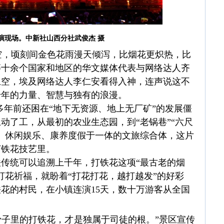
演现场。中新社山西分社武俊杰 摄
空，顷刻间金色花雨漫天倾泻，比烟花更炽热，比
等十余个国家和地区的华文媒体代表与网络达人齐
上空，埃及网络达人李仁安看得入神，连声说这不
千年的力量、智慧与独有的浪漫。
年前还困在“地下无资源、地上无厂矿”的发展僵
上动了工，从最初的农业生态园，到“老锅巷”“六尺
、休闲娱乐、康养度假于一体的文旅综合体，这片
打铁花技艺里。
传统可以追溯上千年，打铁花这项“最古老的烟
打花祈福，就盼着“打花打花，越打越发”的好彩
打铁花的村民，在小镇连演15天，数十万游客从全国
子里的打铁花，才是独属于司徒的根。”景区宣传