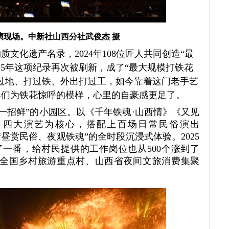
演现场。中新社山西分社武俊杰 摄
质文化遗产名录，2024年108位匠人共同创造“最
25年这项纪录再次被刷新，成了“最大规模打铁花
种过地、打过铁、外出打过工，如今靠着这门老手艺
客们为铁花惊呼的模样，心里的自豪感更足了。
招鲜”的小园区。以《千年铁魂·山西情》《又见
》四大演艺为核心，搭配上百场日常民俗演出
了“昼赏民俗、夜观铁魂”的全时段沉浸式体验。2025
翻了一番，给村民提供的工作岗位也从500个涨到了
区、全国乡村旅游重点村、山西省夜间文旅消费集聚