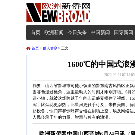
首页
欧洲新闻
今日头条
中国新闻
国际新闻
首页
>
侨人侨乡
> 正文
1600℃的中国式
2026-06-24 0
摘要：山西省晋城市司徒小镇里的晋东南古风街区正飘
当暮色漫过檐角，这里最动人的时刻才刚刚开场。6月23
进小镇，就被这场跨越千年的非遗盛宴攫住了视线。16
泻，比烟花更炽热，比星河更触手可及。来自美国、德
起设备，快门声和惊呼声交错在剧场上空，埃及网络达
人民传承千年的力量、智慧与独有的浪漫。
欧洲新侨网中国山西晋城6月24日讯（