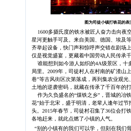
图为司徒小镇打铁花的表
1600多摄氏度的铁水被匠人奋力击向夜
星河更触手可及。来自美国、德国、埃及
齐举起设备，快门声和惊呼声交错在剧场
仅是视觉盛宴，更藏着中国劳动人民传承
谁能想到如今游人如织的4A级景区，十多
局里。2009年，司徒村人在村南的矿渣山
巷”等古风街区次第落成，再到集农业观光
土地的逆袭密码，就藏在传承了千百年的
作为久负盛名的“煤铁之乡”，晋城的冶铁
花”始于北宋，盛于明清，老辈人逢年过节
头。2015年春节，司徒村召集了36位会
各地赶来，就此点燃了小镇的人气。
“别的小镇有的我们可以学，但刻在我们骨