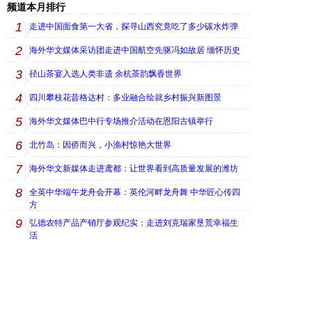
频道本月排行
1
走进中国面食第一大省，探寻山西究竟吃了多少碳水炸弹
2
海外华文媒体采访团走进中国航空先驱冯如故居 缅怀历史
3
径山茶宴入选人类非遗 余杭茶韵飘香世界
4
四川攀枝花昔格达村：多业融合绘就乡村振兴新图景
5
海外华文媒体巴中行专场推介活动在恩阳古镇举行
6
北竹岛：因侨而兴，小渔村惊艳大世界
7
海外华文新媒体走进鸢都：让世界看到高质量发展的潍坊
8
全英中华端午龙舟会开幕：英伦河畔龙舟舞 中华匠心传四
方
9
弘德农特产品产销厅参观纪实：走进刘克瑞家垦荒幸福生
活