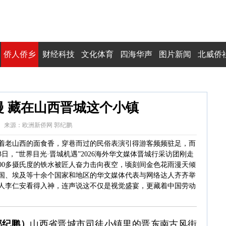
侨人侨乡
财经科技
文化体育
四海华声
图片新闻
北威侨
浪漫 藏在山西晋城这个小镇
7:15:05 来源：欧洲新侨网 郭纪鹏
着老山西的面食香，穿巷而过的民俗表演引得游客频频驻足，而
日，“世界目光·晋城机遇”2026海外华文媒体晋城行采访团刚走
00多摄氏度的铁水被匠人奋力击向夜空，顷刻间金色花雨漫天倾
国、埃及等十余个国家和地区的华文媒体代表与网络达人齐齐举
人李仁安看得入神，连声说这不仅是视觉盛宴，更藏着中国劳动
郭纪鹏）
山西省晋城市司徒小镇里的晋东南古风街