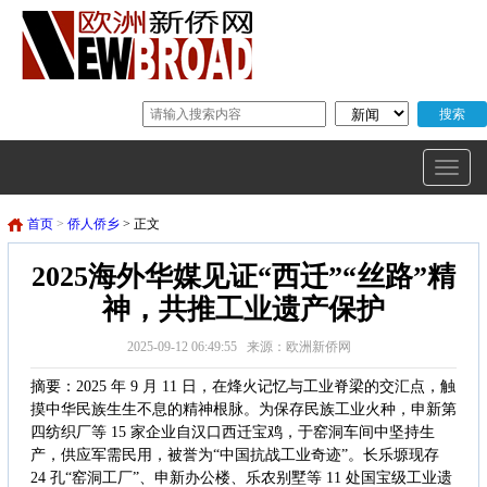
首页
>
侨人侨乡
> 正文
2025海外华媒见证“西迁”“丝路”精
神，共推工业遗产保护
2025-09-12 06:49:55 来源：欧洲新侨网
摘要：2025 年 9 月 11 日，在烽火记忆与工业脊梁的交汇点，触
摸中华民族生生不息的精神根脉。为保存民族工业火种，申新第
四纺织厂等 15 家企业自汉口西迁宝鸡，于窑洞车间中坚持生
产，供应军需民用，被誉为“中国抗战工业奇迹”。长乐塬现存
24 孔“窑洞工厂”、申新办公楼、乐农别墅等 11 处国宝级工业遗