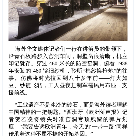
海外华文媒体记者们一行在讲解员的带领下，
沿青石板路步入窑洞车间，洞壁凿痕清晰，机座
印记犹存。穿过 460 米长的防空窑洞，俯看 1938
年安装的 480 锭细纱机，聆听“棉纱换枪炮”的往
事。仿佛将时光拉回到八十多年前——灯火如
豆、纱锭飞转，工人昼夜赶制军需民用布匹，支
援前线。
“工业遗产不是冰冷的砖石，而是海外读者理解
中国精神的一把钥匙。”西班牙《欧洲侨声报》记
者贺乙凌将镜头对准窑洞穹顶残留的弹片划
痕，“我要告诉欧洲青年，今天的‘一带一路’同样
传承着这种不屈不挠的开拓基因。”