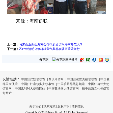
来源：海南侨联
上一篇：
马来西亚新山海南会馆代表团访问海南师范大学
下一篇：
乙巳年清明公祭轩辕黄帝典礼在陕西黄陵举行
分享到：
友情链接：
中国驻汉堡总领馆
|
西班牙侨网
|
中国驻法兰克福总领馆
|
中国驻
德国大使馆
|
中国驻杜塞尔多夫领事馆
|
中国驻慕尼黑总领馆
|
中国驻荷兰大使
馆官网
|
中国比利时大使馆网站
|
中国驻法国大使馆官网
|
德中旅游文化传媒官
方网站
|
关于我们
|
联系方式
|
版权声明
|
招聘信息
Copyright © 2016 New Broad, All Rights Reserved