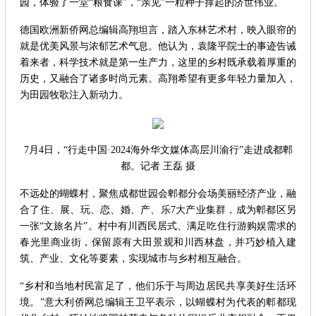
园，体验了一堂“粮食课”，“亲见”一粒种子撑起的济世伟业。
德国欧洲新侨网总编辑高翔坦言，踏入东林艺术村，映入眼帘的
就是优美风景与浓郁艺术气息。他认为，袁隆平院士的事迹告诫
着来者，科学技术就是第一生产力，这里的乡村既承载着厚重的
历史，又融合了诸多时尚元素。高翔希望有更多年轻力量加入，
为田园牧歌注入新动力。
7月4日，“行走中国·2024海外华文媒体高层川渝行”走进成都郫
都。记者 王磊 摄
不远处的蝴蝶村，聚焦成都世园会郫都分会场美丽经济产业，融
合了住、展、玩、恋、婚、产、乐7大产业集群，成为郫都区另
一张“文旅名片”。村中有川西民居式、满足吃住行游购娱需求的
春光里商业街，保留原有大田景观和川西林盘，并巧妙植入建
筑、产业、文化等要素，实现城市与乡村相互融合。
“乡村和当地村民富足了，他们乐于与周边居民共享美好生活环
境。”意大利侨网总编辑王卫平表示，以蝴蝶村为代表的郫都现