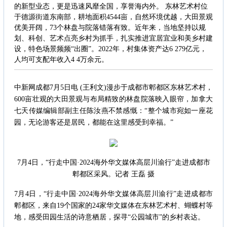
的新型业态，更是迅速风靡全国，享誉海内外。 东林艺术村位
于德源街道东南部，耕地面积4544亩，自然环境优越，大田景观
优美开阔，73个林盘与院落错落有致。近年来，当地坚持以规
划、科创、艺术点亮乡村为抓手，扎实推进宜居宜业和美乡村建
设，特色场景频频“出圈”。2022年，村集体资产达6 279亿元，
人均可支配年收入4 4万余元。
中新网成都7月5日电 (王利文)漫步于成都市郫都区东林艺术村，
600亩壮观的大田景观与布局精致的林盘院落映入眼帘，加拿大
七天传媒编辑部副主任陈汝燕不禁感慨：“整个城市宛如一座花
园，无论游客还是居民，都能在这里感受到幸福。”
7月4日，“行走中国·2024海外华文媒体高层川渝行”走进成都市
郫都区采风。记者 王磊 摄
7月4日，“行走中国·2024海外华文媒体高层川渝行”走进成都市
郫都区，来自19个国家的24家华文媒体在东林艺术村、蝴蝶村等
地，感受田园生活的诗意栖居，探寻“公园城市”的乡村表达。