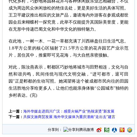
代化乡村，巧妙地将园林花卉与各种休闲娱乐业态相融合，不仅
成为周边民众休闲放松的绝佳去处，更是美好生活的具体写照。
王卫平建议推出相应的文旅产品，邀请海内外游客在参观成都世
园会后来蝴蝶村一探究竟，此举不仅能提升其国际美誉度，更能
在无形中传递巴蜀文化和中华文化的独特魅力。
在此地，一树一木、一花一草都充满了川西林盘往日生活气息。
1.8平方公里的核心区辐射了21.5平方公里的花卉园艺产业示范
片，居住其中，推窗即可见花海，与大自然亲密接触。
对此，陈汝燕表示，郫都区巧妙地将城市与田野相连，文化与自
然和谐共鸣，民间传统与现代文明交融，“进可都市，退可田
园”正是郫都的生动写照。她渴望将这个被成都市民向往的田园
生活胜地分享给更多人，让他们也能亲身体验“公园城市”独特的
乡村表达。(完)
上一篇：
海外华媒走进四川广汉：感受火锅产业“热辣滚烫”新发展
下一篇：
共探文旅商贸发展 海外华文媒体为重庆潼南“走出去”建言
分享到：