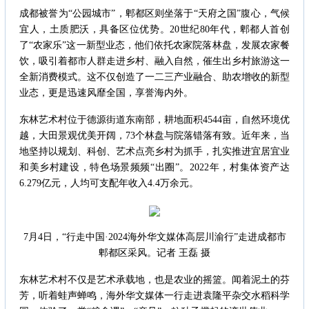
成都被誉为“公园城市”，郫都区则坐落于“天府之国”腹心，气候
宜人，土质肥沃，具备区位优势。20世纪80年代，郫都人首创
了“农家乐”这一新型业态，他们依托农家院落林盘，发展农家餐
饮，吸引着都市人群走进乡村、融入自然，催生出乡村旅游这一
全新消费模式。这不仅创造了一二三产业融合、助农增收的新型
业态，更是迅速风靡全国，享誉海内外。
东林艺术村位于德源街道东南部，耕地面积4544亩，自然环境优
越，大田景观优美开阔，73个林盘与院落错落有致。近年来，当
地坚持以规划、科创、艺术点亮乡村为抓手，扎实推进宜居宜业
和美乡村建设，特色场景频频“出圈”。2022年，村集体资产达
6.279亿元，人均可支配年收入4.4万余元。
7月4日，“行走中国·2024海外华文媒体高层川渝行”走进成都市
郫都区采风。记者 王磊 摄
东林艺术村不仅是艺术承载地，也是农业的摇篮。闻着泥土的芬
芳，听着蛙声蝉鸣，海外华文媒体一行走进袁隆平杂交水稻科学