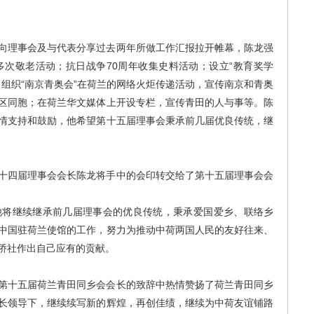
向理事会及与代表分享过去两年所做工作汇报拉开帷幕，陈龙强
次敬老活动；抗日战争70周年收集史料活动；设立“教育奖学
组织“南京青奥会”在荷兰的网络火炬传递活动，宣传南京和青奥
区同胞；在荷兰华文媒体上开设专栏，宣传青田的人与事等。陈
情支持和鼓励，他希望第十五届理事会秉承前几届优良传统，继
四届理事会会长陈龙将手中的会印转交给了第十五届理事会会
他将继续继承前几届理事会的优良传统，秉承爱国爱乡、联络乡
中国驻荷兰使馆的工作，努力为推动中荷两国人民的友好往来、
侨社作出自己应有的贡献。
十五届荷兰青田同乡会会长的致辞中热情赞扬了荷兰青田同乡
长领导下，继续续写新的辉煌，再创佳绩，继续为中荷友谊铺路