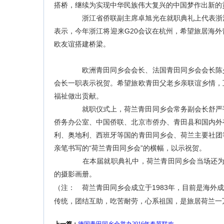
搭桥，继续为实现中华民族伟大复兴的中国梦作出新的
浙江省侨联副主席卓旭光在就职典礼上代表浙江
表示，今年浙江将迎来G20会议在杭州，希望旅居海
欧友谊搭建桥梁。
欧洲青田同乡会会长、法国青田同乡会会长陈少
会长一职表示祝贺。希望旅欧青田父老乡亲联谊乡情，
福祉做出贡献。
就职仪式上，荷兰青田同乡会常务副会长舒严平
侨务办公室、中国侨联、北京市侨办、青田县和国内外
利、奥地利、西班牙等国的青田同乡会、荷兰主要社团
亲笔书写的“荷兰青田同乡会”的横幅，以示祝贺。
在本届就职典礼中，荷兰青田同乡会当场还为青
的摄影画册。
（注： 荷兰青田同乡会成立于1983年，目前是海外
传统，团结互助，吃苦耐劳，心系祖国，是旅居荷兰一