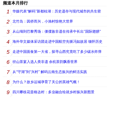
频道本月排行
1
华媒代表“解码”新都桂湖：历史遗存与现代城市的共生密
2
北竹岛：因侨而兴，小渔村惊艳大世界
3
从山坳到巴黎秀场：傈僳族非遗在传承中长出"国际翅膀"
4
海外华文媒体采访团走进中国航空先驱冯如故居 缅怀历史
5
走进中国面食第一大省，探寻山西究竟吃了多少碳水炸弹
6
径山茶宴入选人类非遗 余杭茶韵飘香世界
7
从“守湖”到“兴村” 解码云南生态振兴的鲜活实践
8
为什么？故乡运城孕育了关公的英雄气概！
9
四川攀枝花昔格达村：多业融合绘就乡村振兴新图景