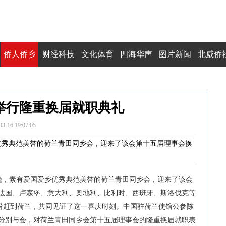
侨人侨乡
财经科技
文化体育
四海华声
图片新闻
北威侨
举行隆重换届就职典礼
03-16 19:07:05
爱乡优秀典范美誉的荷兰青田同乡会，迎来了该会第十五届理事会换
3日晚，素有爱国爱乡优秀典范美誉的荷兰青田同乡会，迎来了该会
法国、卢森堡、意大利、奥地利、比利时、西班牙、斯洛伐克等
纷纷赶到荷兰，共同见证了这一喜庆时刻。中国驻荷兰使馆公参陈
分别与会，对荷兰青田同乡会第十五届理事会的隆重换届就职表