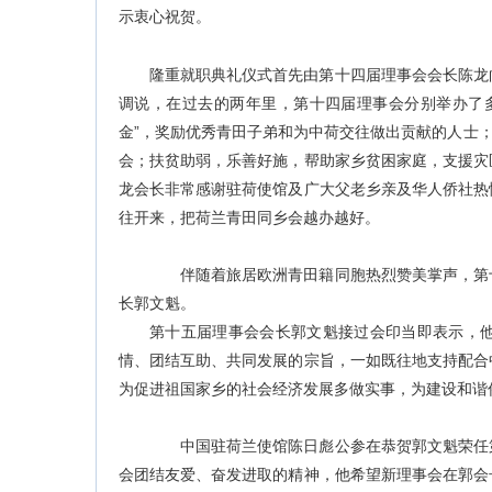
示衷心祝贺。
隆重就职典礼仪式首先由第十四届理事会会长陈龙
调说，在过去的两年里，第十四届理事会分别举办了多
金”，奖励优秀青田子弟和为中荷交往做出贡献的人士；
会；扶贫助弱，乐善好施，帮助家乡贫困家庭，支援灾
龙会长非常感谢驻荷使馆及广大父老乡亲及华人侨社热
往开来，把荷兰青田同乡会越办越好。
伴随着旅居欧洲青田籍同胞热烈赞美掌声，第十
长郭文魁。
第十五届理事会会长郭文魁接过会印当即表示，
情、团结互助、共同发展的宗旨，一如既往地支持配合
为促进祖国家乡的社会经济发展多做实事，为建设和谐
中国驻荷兰使馆陈日彪公参在恭贺郭文魁荣任第
会团结友爱、奋发进取的精神，他希望新理事会在郭会