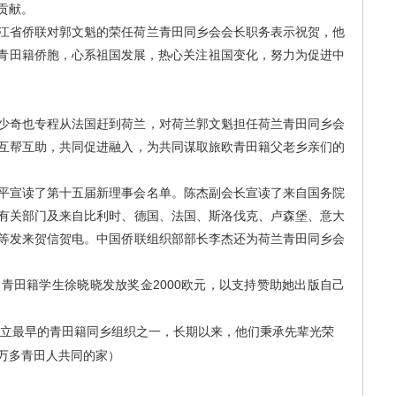
贡献。
省侨联对郭文魁的荣任荷兰青田同乡会会长职务表示祝贺，他
外青田籍侨胞，心系祖国发展，热心关注祖国变化，努力为促进中
奇也专程从法国赶到荷兰，对荷兰郭文魁担任荷兰青田同乡会
互帮互助，共同促进融入，为共同谋取旅欧青田籍父老乡亲们的
宣读了第十五届新理事会名单。陈杰副会长宣读了来自国务院
有关部门及来自比利时、德国、法国、斯洛伐克、卢森堡、意大
等发来贺信贺电。中国侨联组织部部长李杰还为荷兰青田同乡会
田籍学生徐晓晓发放奖金2000欧元，以支持赞助她出版自己
成立最早的青田籍同乡组织之一，长期以来，他们秉承先辈光荣
万多青田人共同的家）