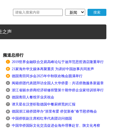
社之声
频道总排行
2019世界金融联合交易高峰论坛于迪拜范思哲酒店隆重举行
21家海外华文媒体再聚重庆 为讲好中国故事共同发声
德国青田同乡会2025年中秋联欢晚会圆满举行
闽籍侨团代表团拜访全国人大华侨委：共话侨胞服务新篇章
浙江省丽水侨商经济研修班暨第十期华侨企业家培训班举行
德国青田人餐馆开业庆祝会
谭天星在汉堡听取德国中餐厨师荒的汇报
德国浙江籍侨团举办“浙里有爱 侨贺新春”春节慰侨晚会
中国侨联副主席程红率代表团访问德国
中国华侨国际文化交流促进会海外理事赴甘、陕文化考察