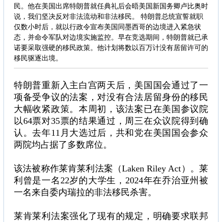
民。他在美国出席特朗普就任典礼后会晤美国新国务卿卢比奥时
说，我们坚决反对非法流动和非法移民。 特朗普总统宣誓就职
仅数小时后，就以行政令宣布美国同墨西哥的边境进入紧急状
态，并命令军队对边境实施监控。早在竞选期间，特朗普就已承
诺要采取强硬的移民政策。他计划将数以百万计没有居留许可的
移民驱逐出境。
特朗普重新入主白宫两天后，美国国会通过了一
项备受争议的法案，对没有合法居留身份的移民
大幅收紧政策。本周初，该法案已在美国参议院
以64票对35票的结果通过，周三在众议院得到确
认。去年11月大选过后，共和党在美国国会参众
两院均占据了多数席位。
该法被称作莱肯莱利法案（Laken Riley Act）。莱
利曾是一名22岁的大学生，2024年在乔治亚州被
一名来自委内瑞拉的非法移民杀害。
莱肯莱利法案强化了现有的规定，明确要求联邦