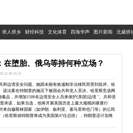
侨人侨乡
财经科技
文化体育
四海华声
图片新闻
北威侨
朗普：在堕胎、俄乌等持何种立场？
10-22 08:35:33
民和边境安全问题。她因未能有效遏制非法移民而受到批评。哈
。该法案在特朗普的施压下被国会共和党人否决。哈里斯竞选网
品，并增加1500名边境安全人员来保护[美国]边境 "。共和党
朗普承诺，如果当选，他将开展美国历史上最大规模的驱逐行
对来自穆斯林国家（如伊朗、叙利亚、索马里和也门等）的公民
 "（哈里斯或特朗普将成为美国第47任总统），特朗普还计划将