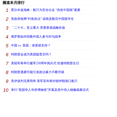
频道本月排行
1
霍尔木兹海峡：船只为安全出走 “伪造中国籍”避袭
2
美政府收网“钓鱼执法” 或殃及数百中国留学生
3
「二十大」意义重大 突显香港战略价值
4
俄罗斯如何招募外国人参与对乌战争
5
中国 vs. 美国：谁更获支持？
6
特朗普会成为美国版普京吗？
7
美陆军将举行建军250周年阅兵式 恰逢特朗普生日
8
特朗普遇袭可能引发政治暴力不断升级
9
美伊谈判无果而终 美军宣布将封锁伊朗港口船只
10
举行“美国华人华侨博物馆”开幕及美中伟人铜像揭幕仪式