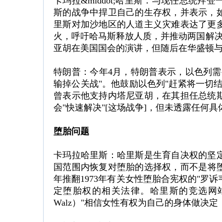
卡玛拉&middot;哈里斯：与现任总统
斯的战争中捍卫自己的生存权，并表示，
里斯对加沙地区的人道主义灾难表达了更
火，呼吁哈马斯释放人质，并推动两国解决
亚胡在美国国会的演讲，但随后在华盛顿
特朗普：今年4月，特朗普表示，以色列需
输掉公关战"。他鼓励以色列"赶紧将一切
曾表示他支持内塔尼亚胡，在其担任总统
会"快速解决"[这场战争]，但未透露任何具
堕胎问题
卡玛拉哈里斯：哈里斯是生育自决权的坚
国范围内恢复对堕胎的选择权，而不是将堕
年推翻1973年有关女性堕胎合宪权的"罗诉韦德
定堕胎权的相关法律。哈里斯的竞选网站
Walz）"相信女性有权为自己的身体做决