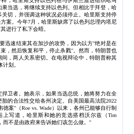
拜登一样，哈里斯支持以色列在与伊斯兰激进组织哈马
如果当选，将继续支持以色列。但相比于拜登，哈
多关切，并强调这种状况必须停止。哈里斯支持停
方案。今年7月，哈里斯缺席了以色列总理内塔尼
与其进行了私下会晤。
要迅速结束其在加沙的攻势，因为以方"绝对是在
结束，然后恢复和平，停止杀戮"。然而，特朗普也
期间，两人关系密切。在电视辩论中，特朗普称其
体计划。
定捍卫者。她表示，如果当选总统，她将努力在全
胎的合法性交给各州决定。自美国最高法院2022
案"（Roe vs. Wade）以来，各州已能够自行制
上写道，哈里斯和她的竞选搭档沃尔兹（Tim
定，而不是由政府来告诉她们该怎么做。"