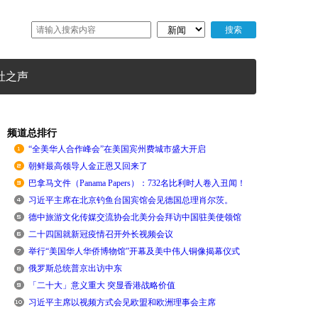
社之声
频道总排行
“全美华人合作峰会”在美国宾州费城市盛大开启
朝鲜最高领导人金正恩又回来了
巴拿马文件（Panama Papers）：732名比利时人卷入丑闻！
习近平主席在北京钓鱼台国宾馆会见德国总理肖尔茨。
德中旅游文化传媒交流协会北美分会拜访中国驻美使领馆
二十四国就新冠疫情召开外长视频会议
举行“美国华人华侨博物馆”开幕及美中伟人铜像揭幕仪式
俄罗斯总统普京出访中东
「二十大」意义重大 突显香港战略价值
习近平主席以视频方式会见欧盟和欧洲理事会主席