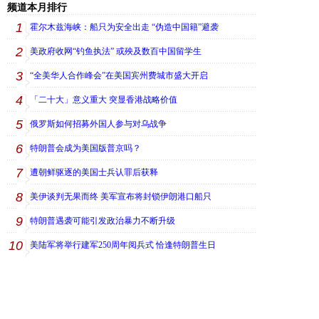
频道本月排行
1
霍尔木兹海峡：船只为安全出走 “伪造中国籍”避袭
2
美政府收网“钓鱼执法” 或殃及数百中国留学生
3
“全美华人合作峰会”在美国宾州费城市盛大开启
4
「二十大」意义重大 突显香港战略价值
5
俄罗斯如何招募外国人参与对乌战争
6
特朗普会成为美国版普京吗？
7
遭朝鲜驱逐的美国士兵认罪后获释
8
美伊谈判无果而终 美军宣布将封锁伊朗港口船只
9
特朗普遇袭可能引发政治暴力不断升级
10
美陆军将举行建军250周年阅兵式 恰逢特朗普生日