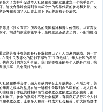
的是为了支持和促进华人社区在美国的发展建立一个携手合作、
订。这次合作峰会得到来自
47
个州的各界代表的参与和支持。女
举必将在美国华人历史上留下印记并造福子孙后代。
平等是《独立宣言》所表达的美国精神和普世价值观。从宣言发
保守、前进与倒退多轮争斗，最终主流还是进步的，不断地推动
通过勤劳奋斗在美国各行各业都做出了引人自豪的成绩。另一方
，在美中关系恶化的阴影下感到了
“
生存危机
”
。华人社区的发展
，共商大计的意义和价值。我们需要在座的每个人以身作则，携
资源共享、共创美好的未来。
人社区在携手合作，融入奉献的平台上形成共识，今后
20
年，美
的华裔之根本利益是在这一进程中争取到自己应有的，与人口比
人往往由于传统思维制约而导致参政议政的政治意识缺失，那
的时刻了。参会的嘉宾中不乏社会精英，有着良好品行和个人影
同胞参政议政，让更多人和你一样成为社会精英，扩大族裔群体