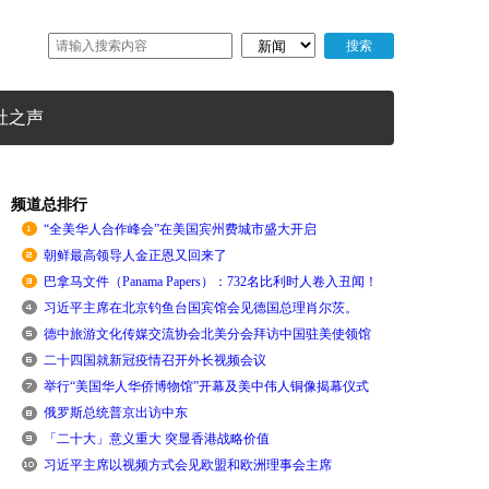
社之声
频道总排行
“全美华人合作峰会”在美国宾州费城市盛大开启
朝鲜最高领导人金正恩又回来了
巴拿马文件（Panama Papers）：732名比利时人卷入丑闻！
习近平主席在北京钓鱼台国宾馆会见德国总理肖尔茨。
德中旅游文化传媒交流协会北美分会拜访中国驻美使领馆
二十四国就新冠疫情召开外长视频会议
举行“美国华人华侨博物馆”开幕及美中伟人铜像揭幕仪式
俄罗斯总统普京出访中东
「二十大」意义重大 突显香港战略价值
习近平主席以视频方式会见欧盟和欧洲理事会主席