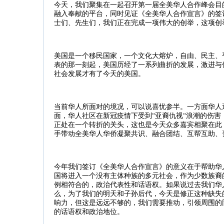
今天，我们聚集在一起召开第一届全美华人合作峰会目
融入奉献的平台，同时见证《全美华人合作宣言》的签
士们、先生们，我们正在完成一项伟大的创举，这项创
美国是一个移民国家，一个文化大熔炉，自由、民主、
表的那一刻起，美国历经了一系列曲折的发展，激进与
社会发展才有了今天的美国。
当前华人所面对的境况，可以说喜忧参半。一方面华人
面，华人社区在新冠疫情下受到
“
亚裔仇视
“
浪潮的伤害
正处在一个转折的关头，这也是今天众多嘉宾相聚在此
手带动全美华人华侨凝聚共识、融合团结、互帮互助、
今年我们签订《全美华人合作宣言》的意义在于帮助华
国将进入一个没有主体种族的多元社会，作为少数族裔
例相符合的，政治代表性和话语权。如果说过去我们华
么，为了我们的明天和子孙后代，今天是修正这种缺失
响力，但这是
远远不够的，我们需要推动，引领周围的
的话语权和政治地位。