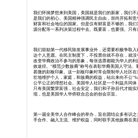
我们怀揣梦想来到美国，美国就是我们的新家，我们不
是我们的初心。美国精神强调民主自由，崇尚开拓和竞
财富和社会地位的国家。但是仅有财富是不够的，我们
源分配等一系列决策过程中去。既要富，也要强。只有
我们鼓励第一代移民除发展事业外，还需要积极争取入
达个人意愿。在民主制度下，不投票你就不存在，就没
改变华裔政治不参与的形象，每张选票都能为华人的利
效途径。
“
模范少数族裔
”
称号在表彰华裔美国人守法、
甚微的刻板印象。这一刻板印象时常会限制华人社区在
壮地维护个人，家庭，和族裔的权益，站出来向不公
“S
公平公正的理想社会。美国华人社区是一个利益共同体
只有美国繁荣富强，社会安定，我们和子孙后代才能实
现，也是美国华人华侨联合总会的创会宗旨。
第一届全美华人合作峰会的举办，旨在团结众多有识之
手合作、融入主流、维护权益，同时联手其他族裔在美