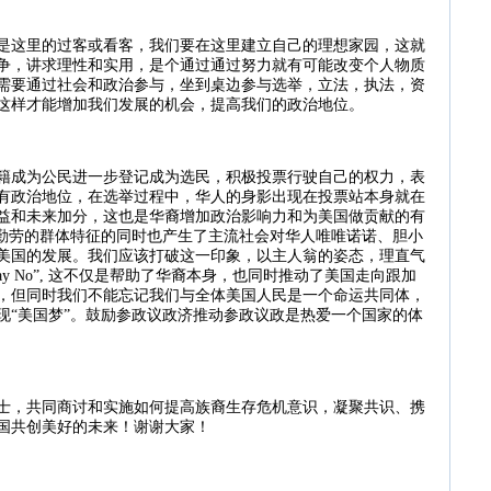
是这里的过客或看客，我们要在这里建立自己的理想家园，这就
争，讲求理性和实用，是个通过通过努力就有可能改变个人物质
需要通过社会和政治参与，坐到桌边参与选举，立法，执法，资
这样才能增加我们发展的机会，提高我们的政治地位。
籍成为公民进一步登记成为选民，积极投票行驶自己的权力，表
有政治地位，在选举过程中，华人的身影出现在投票站本身就在
益和未来加分，这也是华裔增加政治影响力和为美国做贡献的有
勤劳的群体特征的同时也产生了主流社会对华人唯唯诺诺、胆小
美国的发展。我们应该打破这一印象，以主人翁的姿态，理直气
ay No”,
这不仅是帮助了华裔本身，也同时推动了美国走向跟加
，但同时我们不能忘记我们与全体美国人民是一个命运共同体，
现
“
美国梦
”
。鼓励参政议政济推动参政议政是热爱一个国家的体
士，共同商讨和实施如何提高族裔生存危机意识，凝聚共识、携
国共创美好的未来！谢谢大家！