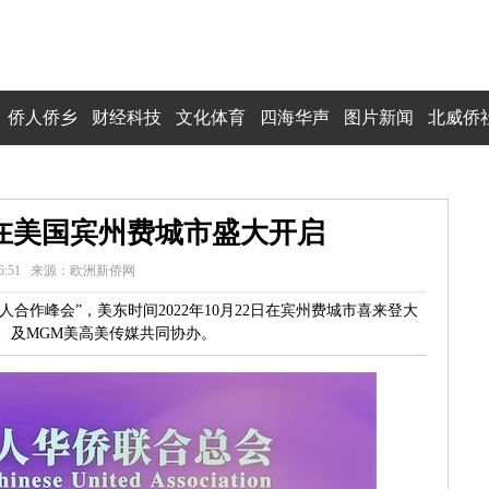
侨人侨乡
财经科技
文化体育
四海华声
图片新闻
北威侨
”在美国宾州费城市盛大开启
 11:56:51 来源：欧洲新侨网
合作峰会”，美东时间2022年10月22日在宾州费城市喜来登大
、及MGM美高美传媒共同协办。