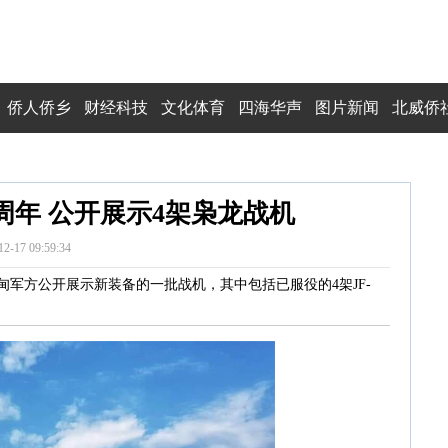
侨人侨乡
财经科技
文化体育
四海华声
图片新闻
北威侨
周年 公开展示4架枭龙战机
12-17 09:59:34
缅甸军方公开展示新装备的一批战机，其中包括已服役的4架JF-