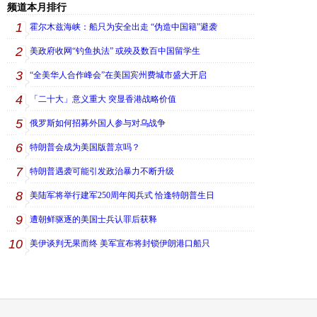
频道本月排行
1
霍尔木兹海峡：船只为安全出走 “伪造中国籍”避袭
2
美政府收网“钓鱼执法” 或殃及数百中国留学生
3
“全美华人合作峰会”在美国宾州费城市盛大开启
4
「二十大」意义重大 突显香港战略价值
5
俄罗斯如何招募外国人参与对乌战争
6
特朗普会成为美国版普京吗？
7
特朗普遇袭可能引发政治暴力不断升级
8
美陆军将举行建军250周年阅兵式 恰逢特朗普生日
9
遭朝鲜驱逐的美国士兵认罪后获释
10
美伊谈判无果而终 美军宣布将封锁伊朗港口船只