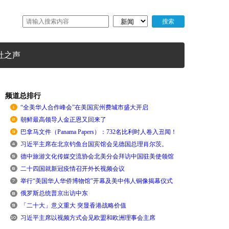
社之声
频道总排行
“全美华人合作峰会”在美国宾州费城市盛大开启
朝鲜最高领导人金正恩又回来了
巴拿马文件（Panama Papers）：732名比利时人卷入丑闻！
习近平主席在北京钓鱼台国宾馆会见德国总理肖尔茨。
德中旅游文化传媒交流协会北美分会拜访中国驻美使领馆
二十四国就新冠疫情召开外长视频会议
举行“美国华人华侨博物馆”开幕及美中伟人铜像揭幕仪式
俄罗斯总统普京出访中东
「二十大」意义重大 突显香港战略价值
习近平主席以视频方式会见欧盟和欧洲理事会主席