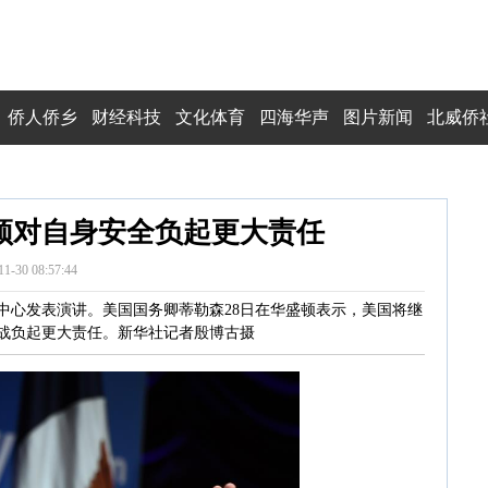
侨人侨乡
财经科技
文化体育
四海华声
图片新闻
北威侨
须对自身安全负起更大责任
11-30 08:57:44
逊中心发表演讲。美国国务卿蒂勒森28日在华盛顿表示，美国将继
战负起更大责任。新华社记者殷博古摄