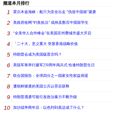
频道本月排行
1
霍尔木兹海峡：船只为安全出走 “伪造中国籍”避袭
2
美政府收网“钓鱼执法” 或殃及数百中国留学生
3
“全美华人合作峰会”在美国宾州费城市盛大开启
4
「二十大」意义重大 突显香港战略价值
5
特朗普会成为美国版普京吗？
6
美陆军将举行建军250周年阅兵式 恰逢特朗普生日
7
联合国报告：全球四分之一国家女性权益倒退
8
遭朝鲜驱逐的美国士兵认罪后获释
9
特朗普遇袭可能引发政治暴力不断升级
10
加沙战争两年后：以色列到底达成了什么？