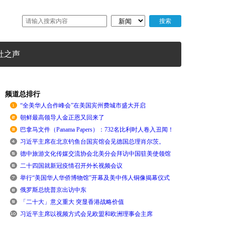
社之声
频道总排行
“全美华人合作峰会”在美国宾州费城市盛大开启
朝鲜最高领导人金正恩又回来了
巴拿马文件（Panama Papers）：732名比利时人卷入丑闻！
习近平主席在北京钓鱼台国宾馆会见德国总理肖尔茨。
德中旅游文化传媒交流协会北美分会拜访中国驻美使领馆
二十四国就新冠疫情召开外长视频会议
举行“美国华人华侨博物馆”开幕及美中伟人铜像揭幕仪式
俄罗斯总统普京出访中东
「二十大」意义重大 突显香港战略价值
习近平主席以视频方式会见欧盟和欧洲理事会主席