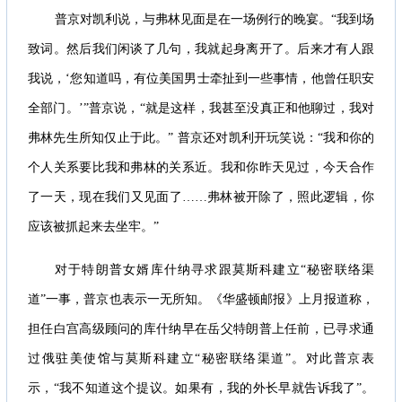
普京对凯利说，与弗林见面是在一场例行的晚宴。“我到场
致词。然后我们闲谈了几句，我就起身离开了。后来才有人跟
我说，‘您知道吗，有位美国男士牵扯到一些事情，他曾任职安
全部门。’”普京说，“就是这样，我甚至没真正和他聊过，我对
弗林先生所知仅止于此。” 普京还对凯利开玩笑说：“我和你的
个人关系要比我和弗林的关系近。我和你昨天见过，今天合作
了一天，现在我们又见面了……弗林被开除了，照此逻辑，你
应该被抓起来去坐牢。”
对于特朗普女婿库什纳寻求跟莫斯科建立“秘密联络渠
道”一事，普京也表示一无所知。《华盛顿邮报》上月报道称，
担任白宫高级顾问的库什纳早在岳父特朗普上任前，已寻求通
过俄驻美使馆与莫斯科建立“秘密联络渠道”。对此普京表
示，“我不知道这个提议。如果有，我的外长早就告诉我了”。