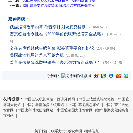
上一篇：
美能源部长称美欢迎中国接掌“气候问题领导权”
下一篇：
特朗普疑支持沙特等国 称卡塔尔支持极端主义
延伸阅读：
·
俄媒爆料改革内幕 称普京计划恢复克格勃
(2016-09-20)
·
普京签署命令批准《2030年前俄联邦经济安全战略》
(2017-05-
16)
·
文在寅启程赴俄会晤普京 拟签署重要合作协议
(2017-09-06)
·
美国政治乱局给普京可趁之机
(2018-02-27)
·
普京在俄总统选举中领先 表示努力得到选民认可
(2018-03-19)
分享到：
友情链接：
中国驻汉堡总领馆
|
西班牙侨网
|
中国驻法兰克福总领馆
|
中国驻
德国大使馆
|
中国驻杜塞尔多夫领事馆
|
中国驻慕尼黑总领馆
|
中国驻荷兰大使
馆官网
|
中国比利时大使馆网站
|
中国驻法国大使馆官网
|
德中旅游文化传媒官
方网站
|
关于我们
|
联系方式
|
版权声明
|
招聘信息