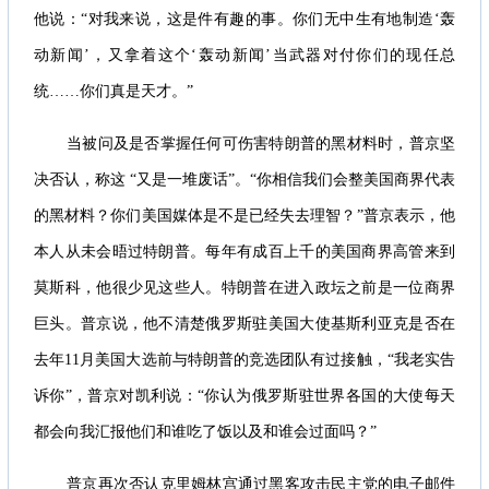
他说：“对我来说，这是件有趣的事。你们无中生有地制造‘轰
动新闻’，又拿着这个‘轰动新闻’当武器对付你们的现任总
统……你们真是天才。”
当被问及是否掌握任何可伤害特朗普的黑材料时，普京坚
决否认，称这 “又是一堆废话”。“你相信我们会整美国商界代表
的黑材料？你们美国媒体是不是已经失去理智？”普京表示，他
本人从未会晤过特朗普。每年有成百上千的美国商界高管来到
莫斯科，他很少见这些人。特朗普在进入政坛之前是一位商界
巨头。普京说，他不清楚俄罗斯驻美国大使基斯利亚克是否在
去年11月美国大选前与特朗普的竞选团队有过接触，“我老实告
诉你”，普京对凯利说：“你认为俄罗斯驻世界各国的大使每天
都会向我汇报他们和谁吃了饭以及和谁会过面吗？”
普京再次否认克里姆林宫通过黑客攻击民主党的电子邮件