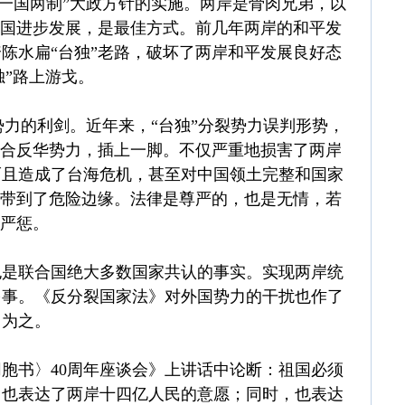
，一国两制”大政方针的实施。两岸是骨肉兄弟，以
祖国进步发展，是最佳方式。前几年两岸的和平发
陈水扁“台独”老路，破坏了两岸和平发展良好态
独”路上游戈。
势力的利剑。近年来，“台独”分裂势力误判形势，
配合反华势力，插上一脚。不仅严重地损害了两岸
而且造成了台海危机，甚至对中国领土完整和国家
湾带到了危险边缘。法律是尊严的，也是无情，若
律严惩。
也是联合国绝大多数国家共认的事实。实现两岸统
多事。《反分裂国家法》对外国势力的干扰也作了
自为之。
胞书〉40周年座谈会》上讲话中论断：祖国必须
，也表达了两岸十四亿人民的意愿；同时，也表达