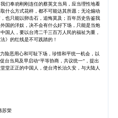
。我们奉劝刚刚连任的蔡英文当局，应当理性地看
采取什么方式花样，都不可能达其所愿；无论煽动
前，也只能以卵击石，追悔莫及；百年历史告鉴我
靠外国的洋奴，决不会有什么好下场，只能是当炮
己中国人，要以台湾二千三百万人民的福祉为重，
家法》的红线是不可践踏的！
势力险恶用心和可耻下场，珍惜和平统一机会，以
孰促台当局及早启动“平等协商，共议统一”，提出
做堂堂正正的中国人，使台湾长治久安，与大陆人
长 韩苏荣