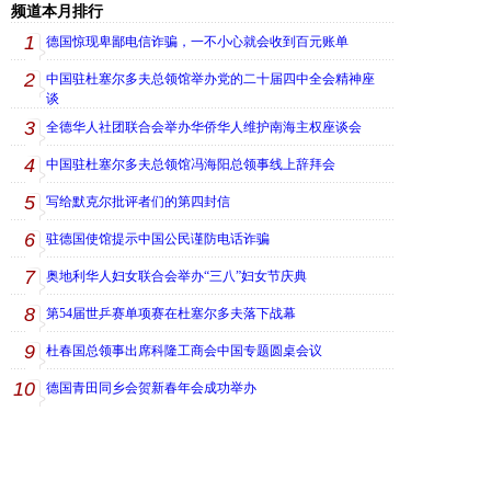
频道本月排行
1
德国惊现卑鄙电信诈骗，一不小心就会收到百元账单
2
中国驻杜塞尔多夫总领馆举办党的二十届四中全会精神座
谈
3
全德华人社团联合会举办华侨华人维护南海主权座谈会
4
中国驻杜塞尔多夫总领馆冯海阳总领事线上辞拜会
5
写给默克尔批评者们的第四封信
6
驻德国使馆提示中国公民谨防电话诈骗
7
奥地利华人妇女联合会举办“三八”妇女节庆典
8
第54届世乒赛单项赛在杜塞尔多夫落下战幕
9
杜春国总领事出席科隆工商会中国专题圆桌会议
10
德国青田同乡会贺新春年会成功举办