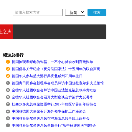
社之声
频道总排行
德国惊现卑鄙电信诈骗，一不小心就会收到百元账单
德国侨界关于纪念《反分裂国家法》十五周年的联合声明
德国华人参与盛大游行共庆北威州70周年生日
德国青田同乡会新理事会成员拜访中国驻杜塞尔多夫总领馆
全德华人社团联合会拜访中国驻法兰克福总领事黄昳扬
全德华人社团联合会召开大型座谈会群策群力反辱华
杜塞尔多夫总领馆隆重举行2017年领区华界新年招待会
中国驻德国大使馆召开海外领事保护工作座谈会
中国驻杜塞尔多夫总领馆冯海阳总领事线上辞拜会
中国驻杜塞尔多夫总领事馆举行“庆中秋迎国庆”招待会