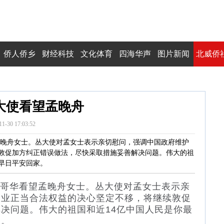
侨人侨乡
财经科技
文化体育
四海华声
图片新闻
北威侨
大使看望孟晚舟
11-30 17:03:52
望孟晚舟女士。丛大使对孟女士表示亲切慰问，强调中国政府维护
敦促加方纠正错误做法，尽快采取措施妥善解决问题。伟大的祖
早日平安回家。
温哥华看望孟晚舟女士。丛大使对孟女士表示亲
企业正当合法权益的决心坚定不移，将继续敦促
决问题。伟大的祖国和近14亿中国人民是你最
家。