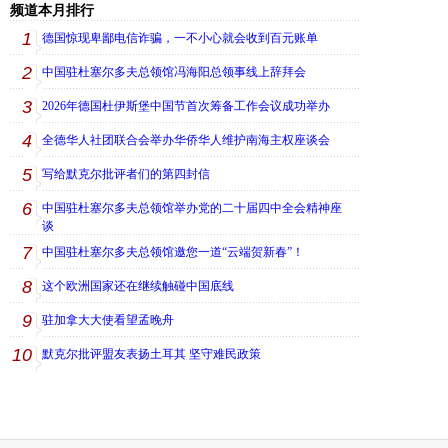
频道本月排行
1
德国惊现卑鄙电信诈骗，一不小心就会收到百元账单
2
中国驻杜塞尔多夫总领馆冯海阳总领事线上辞拜会
3
2026年德国杜伊斯堡中国节首次筹备工作会议成功举办
4
全德华人社团联合会举办华侨华人维护南海主权座谈会
5
写给默克尔批评者们的第四封信
6
中国驻杜塞尔多夫总领馆举办党的二十届四中全会精神座
谈
7
中国驻杜塞尔多夫总领馆邀您一道“云端贺新春”！
8
这个欧洲国家还在继续触碰中国底线
9
驻加拿大大使看望孟晚舟
10
默克尔批评盟友表扬土耳其 坚守难民政策