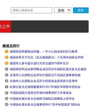
社之声
频道总排行
德国惊现卑鄙电信诈骗，一不小心就会收到百元账单
德国侨界关于纪念《反分裂国家法》十五周年的联合声明
德国华人参与盛大游行共庆北威州70周年生日
德国青田同乡会新理事会成员拜访中国驻杜塞尔多夫总领馆
全德华人社团联合会拜访中国驻法兰克福总领事黄昳扬
全德华人社团联合会召开大型座谈会群策群力反辱华
杜塞尔多夫总领馆隆重举行2017年领区华界新年招待会
中国驻德国大使馆召开海外领事保护工作座谈会
中国驻杜塞尔多夫总领馆冯海阳总领事线上辞拜会
中国驻杜塞尔多夫总领事馆举行“庆中秋迎国庆”招待会