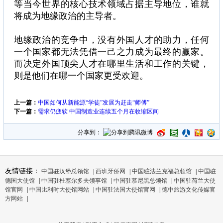
等当今世界的核心技术领域占据主导地位，谁就
将成为地缘政治的主导者。
地缘政治的竞争中，没有外国人才的助力，任何
一个国家都无法凭借一己之力成为最终的赢家。
而决定外国顶尖人才在哪里生活和工作的关键，
则是他们在哪一个国家更受欢迎。
上一篇：
中国如何从新能源“学徒”发展为赶走“师傅”
下一篇：
需求仍疲软 中国制造业连续五个月在收缩区间
分享到：
友情链接：
中国驻汉堡总领馆
|
西班牙侨网
|
中国驻法兰克福总领馆
|
中国驻
德国大使馆
|
中国驻杜塞尔多夫领事馆
|
中国驻慕尼黑总领馆
|
中国驻荷兰大使
馆官网
|
中国比利时大使馆网站
|
中国驻法国大使馆官网
|
德中旅游文化传媒官
方网站
|