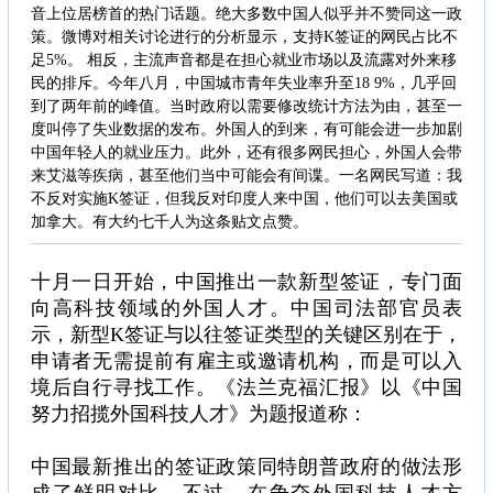
音上位居榜首的热门话题。绝大多数中国人似乎并不赞同这一政
策。微博对相关讨论进行的分析显示，支持K签证的网民占比不
足5%。 相反，主流声音都是在担心就业市场以及流露对外来移
民的排斥。今年八月，中国城市青年失业率升至18 9%，几乎回
到了两年前的峰值。当时政府以需要修改统计方法为由，甚至一
度叫停了失业数据的发布。外国人的到来，有可能会进一步加剧
中国年轻人的就业压力。此外，还有很多网民担心，外国人会带
来艾滋等疾病，甚至他们当中可能会有间谍。一名网民写道：我
不反对实施K签证，但我反对印度人来中国，他们可以去美国或
加拿大。有大约七千人为这条贴文点赞。
十月一日开始，中国推出一款新型签证，专门面
向高科技领域的外国人才。中国司法部官员表
示，新型K签证与以往签证类型的关键区别在于，
申请者无需提前有雇主或邀请机构，而是可以入
境后自行寻找工作。《法兰克福汇报》以《中国
努力招揽外国科技人才》为题报道称：
中国最新推出的签证政策同特朗普政府的做法形