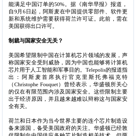
能满足中国订单的50%。据《南华早报》报道，
自9月6日起，阿斯麦在中国提供零部件、软件更
新和系统维护需要获得荷兰许可证。此前，需在
美国获得出口许可。
制裁与国家安全无关？
美国希望限制中国在计算机芯片领域的发展，声
称国家安全受到威胁，因为中国也能够将计算机
芯片用于人工智能和军事目的。Telepolis的报道指
出：阿斯麦首席执行官克里斯托弗福克特
（Christophe Fouquet）曾经表示，华盛顿所关心
的仅在有限范围内涉及国家安全。这些限制主要
出于经济原因，并且越来越难以辩称这与国家安
全有关。
荷兰和日本作为当今世界主要的连个芯片制造设
备来源国，备受美国政府的关注。华盛顿已经敦
促限制向中国供应各种芯片制造相关技术。但两