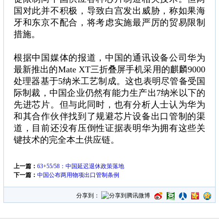
国对此并不积极，导致白宫发出威胁，称如果海
牙和东京不配合，将考虑实施最严厉的贸易限制
措施。
根据中国媒体的报道，中国的通讯设备公司华为
最新推出的Mate XT三折叠屏手机采用的麒麟9000
处理器基于5纳米工艺制成。这也表明尽管备受国
际制裁，中国企业仍然有能力生产出7纳米以下的
先进芯片。但与此同时，也有分析人士认为华为
和其合作伙伴找到了规避芯片设备出口管制的渠
道，目前还没有压倒性证据表明华为拥有这些关
键技术的完全本土供应链。
上一篇：
63+55/58：中国延迟退休政策落地
下一篇：
中国公布两用物项出口管制条例
分享到：