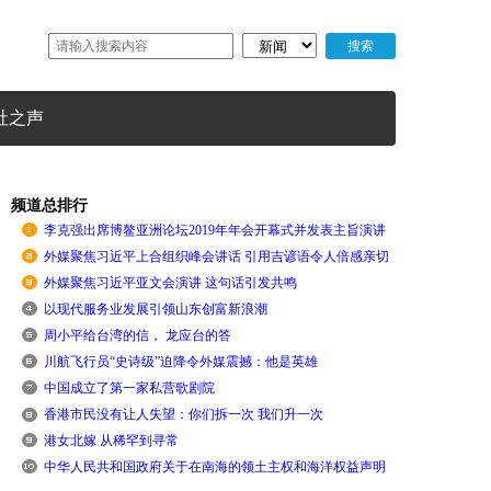
社之声
频道总排行
李克强出席博鳌亚洲论坛2019年年会开幕式并发表主旨演讲
外媒聚焦习近平上合组织峰会讲话 引用吉谚语令人倍感亲切
外媒聚焦习近平亚文会演讲 这句话引发共鸣
以现代服务业发展引领山东创富新浪潮
周小平给台湾的信， 龙应台的答
川航飞行员“史诗级”迫降令外媒震撼：他是英雄
中国成立了第一家私营歌剧院
香港市民没有让人失望：你们拆一次 我们升一次
港女北嫁 从稀罕到寻常
中华人民共和国政府关于在南海的领土主权和海洋权益声明