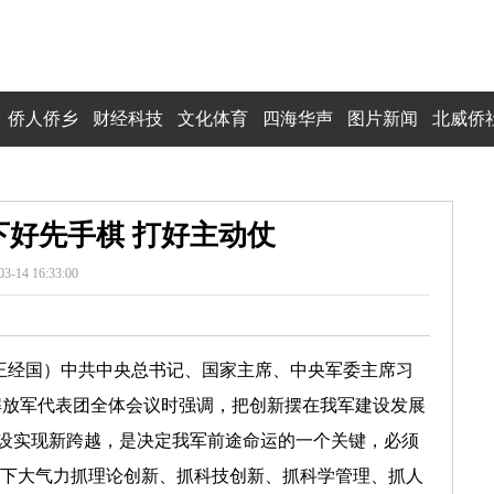
侨人侨乡
财经科技
文化体育
四海华声
图片新闻
北威侨
下好先手棋 打好主动仗
03-14 16:33:00
、王经国）中共中央总书记、国家主席、中央军委主席习
解放军代表团全体会议时强调，把创新摆在我军建设发展
设实现新跨越，是决定我军前途命运的一个关键，必须
，下大气力抓理论创新、抓科技创新、抓科学管理、抓人