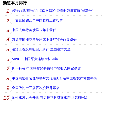
频道本月排行
1
超强台风“摩羯”在海南文昌沿海登陆 强度直逼“威马逊”
2
一文读懂2026年中国政府工作报告
3
中国去年持美债呈12年来最低
4
习近平同捷克总统出席中捷经贸合作圆桌会
5
清洁工在航班捡获天价袜 里面塞满美金
6
SIPRI：中国军费连续增长31年
7
世行行长:中国扶贫经验值得中等收入国家借鉴
8
中国书协百名理事书写文化经典打造中国智慧碑林翰墨街
9
全国政协十三届四次会议开幕会
10
沧州旅发大会开幕 有力推动县域文旅产业提档升级