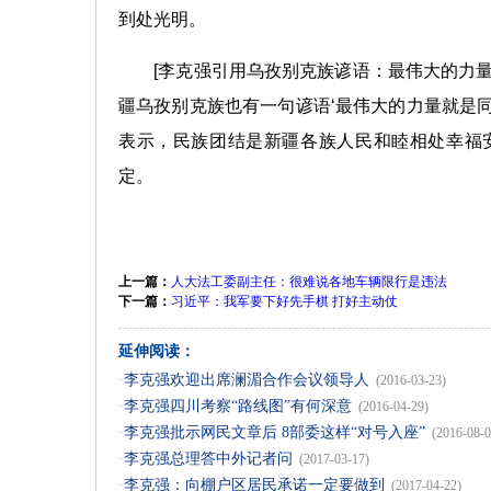
到处光明。
[李克强引用乌孜别克族谚语：最伟大的力量就
疆乌孜别克族也有一句谚语‘最伟大的力量就是同
表示，民族团结是新疆各族人民和睦相处幸福
定。
上一篇：
人大法工委副主任：很难说各地车辆限行是违法
下一篇：
习近平：我军要下好先手棋 打好主动仗
延伸阅读：
·
李克强欢迎出席澜湄合作会议领导人
(2016-03-23)
·
李克强四川考察“路线图”有何深意
(2016-04-29)
·
李克强批示网民文章后 8部委这样“对号入座”
(2016-08-0
·
李克强总理答中外记者问
(2017-03-17)
·
李克强：向棚户区居民承诺一定要做到
(2017-04-22)