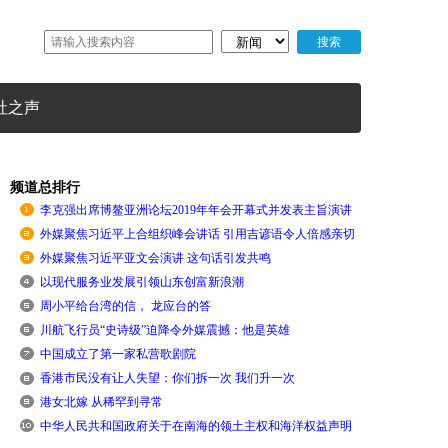
社之声
频道总排行
李克强出席博鳌亚洲论坛2019年年会开幕式并发表主旨演讲
外媒聚焦习近平上合组织峰会讲话 引用吉谚语令人倍感亲切
外媒聚焦习近平亚文会演讲 这句话引发共鸣
以现代服务业发展引领山东创富新浪潮
周小平给台湾的信， 龙应台的答
川航飞行员“史诗级”迫降令外媒震撼：他是英雄
中国成立了第一家私营歌剧院
香港市民没有让人失望：你们拆一次 我们升一次
港女北嫁 从稀罕到寻常
中华人民共和国政府关于在南海的领土主权和海洋权益声明