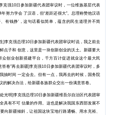
李克强10日参加新疆代表团审议时，一位维族基层代表
年努力学会 了汉语，但“差距还很大”。总理称赞他汉语
干、有钱挣’，这句话看似简单，蕴含的民生道理并不简
生]李克强总理10日参加新疆代表团审议时说，我之前去
鲜点子和 创意，这里是一块创新创业的沃土。新疆要大
群众创业创新搭建平台，千方百计促进就业这个最大民
意答卷”再去新疆]李克强10日参加新疆代表团审议时，多
我抽时间 一定会去。但有一点，我再去的时候，国务院
议的解决办法，给新疆各族群众交出一份满意答卷。
光明]李克强总理10日参加新疆维吾尔自治区代表团审
全具有不可 估量的作用。这也是解决我国东西部发展不
策要向新疆倾斜，让祖国这块宝地行路通畅、用水充裕、