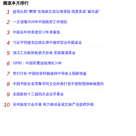
频道本月排行
1
超强台风“摩羯”在海南文昌沿海登陆 强度直逼“威马逊”
2
一文读懂2026年中国政府工作报告
3
中国去年持美债呈12年来最低
4
习近平同捷克总统出席中捷经贸合作圆桌会
5
清洁工在航班捡获天价袜 里面塞满美金
6
SIPRI：中国军费连续增长31年
7
世行行长:中国扶贫经验值得中等收入国家借鉴
8
中国书协百名理事书写文化经典打造中国智慧碑林翰墨街
9
全国政协十三届四次会议开幕会
10
沧州旅发大会开幕 有力推动县域文旅产业提档升级