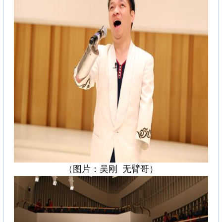
（图片：吴刚 无臂哥）