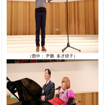
（图中： 尹鹏 多才骄子）