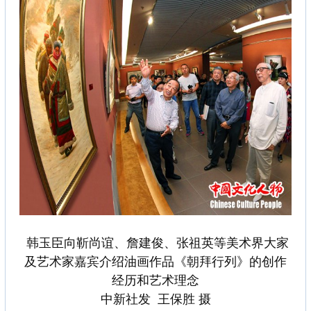
韩玉臣向靳尚谊、詹建俊、张祖英等美术界大家
及艺术家嘉宾介绍油画作品《朝拜行列》的创作
经历和艺术理念
中新社发 王保胜 摄