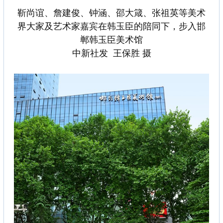
靳尚谊、詹建俊、钟涵、邵大箴、张祖英等美术
界大家及艺术家嘉宾在韩玉臣的陪同下，步入邯
郸韩玉臣美术馆
中新社发 王保胜 摄