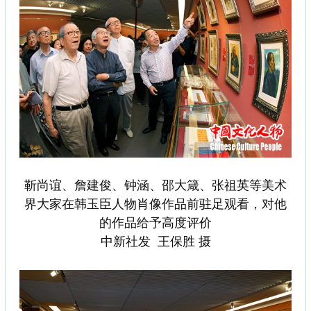
靳尚谊、詹建俊、钟涵、邵大箴、张祖英等美术
界大家在韩玉臣人物肖像作品前驻足观看，对他
的作品给予高度评价
中新社发 王保胜 摄