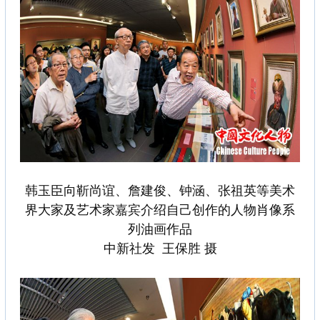
韩玉臣向靳尚谊、詹建俊、钟涵、张祖英等美术
界大家及艺术家嘉宾介绍自己创作的人物肖像系
列油画作品
中新社发 王保胜 摄