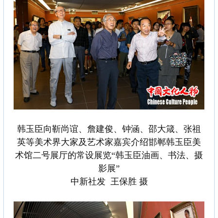
韩玉臣向靳尚谊、詹建俊、钟涵、邵大箴、张祖
英等美术界大家及艺术家嘉宾介绍邯郸韩玉臣美
术馆二号展厅的常设展览“韩玉臣油画、书法、摄
影展”
中新社发 王保胜 摄