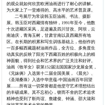
的观众就如何欣赏欧洲油画进行了耐心的讲解。
为大家上了一堂难得的、高水平的艺术普及课。
二号展厅为常设韩玉臣油画、书法、摄影
展。韩玉臣对西藏情有独钟，1991年至今，他数
十次进藏区采风，足迹遍及四川甘孜、阿坝，云
南迪庆，青海玉树，甘肃甘南以及西藏所有地
区。在长期的积累和写生训练基础上，他创作的
一百多幅西藏题材油画作品，全方位、多角度生
动真实的反映了阳光下西藏百姓的积极向上的精
神面貌，得到社会和艺术界的广泛关注和好评。
油画《牧羊女》获第152届法国国家沙龙展金奖，
《兄妹俩》入选第十二届全国美展，《晨光》、
《圣湖桑珠》入选中华意蕴-中国油画百年回望
展……所有这一切荣誉都是他坚守艺术理想结出
的丰硕成果。其不忘初心，锲而不舍的艺术追求
精神也受到了靳尚谊、詹建俊、钟涵、邵大箴和