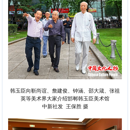
韩玉臣向靳尚谊、詹建俊、钟涵、邵大箴、张祖
英等美术界大家介绍邯郸韩玉臣美术馆
中新社发 王保胜 摄