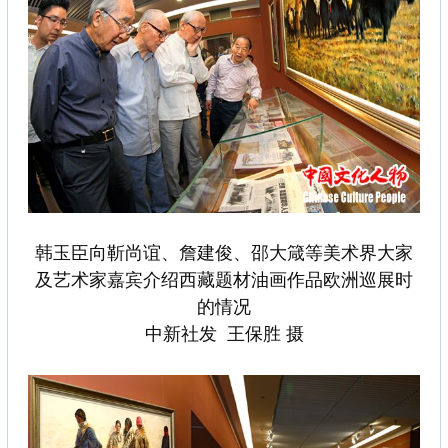
韩玉臣向靳尚谊、詹建俊、邵大箴等美术界大家
及艺术家嘉宾介绍西藏题材油画作品欧洲巡展时
的情况
中新社发 王保胜 摄