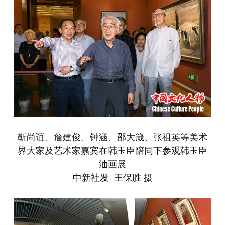
靳尚谊、詹建俊、钟涵、邵大箴、张祖英等美术
界大家及艺术家嘉宾在韩玉臣陪同下参观韩玉臣
油画展
中新社发 王保胜 摄