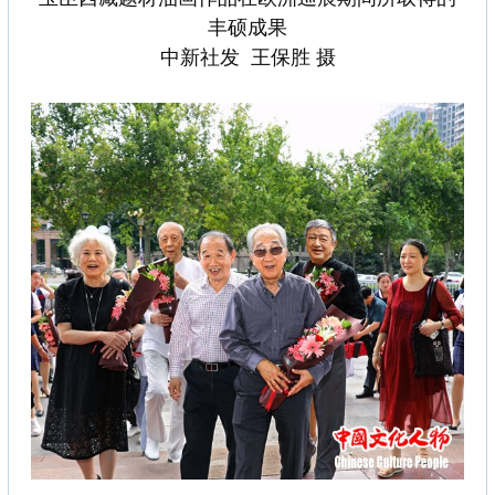
丰硕成果
中新社发 王保胜 摄