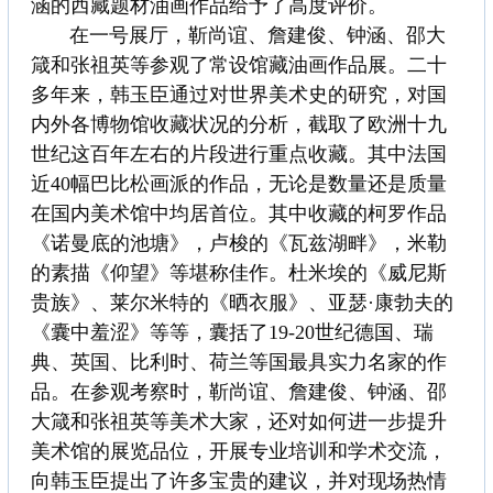
涵的西藏题材油画作品给予了高度评价。
在一号展厅，靳尚谊、詹建俊、钟涵、邵大
箴和张祖英等参观了常设馆藏油画作品展。二十
多年来，韩玉臣通过对世界美术史的研究，对国
内外各博物馆收藏状况的分析，截取了欧洲十九
世纪这百年左右的片段进行重点收藏。其中法国
近40幅巴比松画派的作品，无论是数量还是质量
在国内美术馆中均居首位。其中收藏的柯罗作品
《诺曼底的池塘》，卢梭的《瓦兹湖畔》，米勒
的素描《仰望》等堪称佳作。杜米埃的《威尼斯
贵族》、莱尔米特的《晒衣服》、亚瑟·康勃夫的
《囊中羞涩》等等，囊括了19-20世纪德国、瑞
典、英国、比利时、荷兰等国最具实力名家的作
品。在参观考察时，靳尚谊、詹建俊、钟涵、邵
大箴和张祖英等美术大家，还对如何进一步提升
美术馆的展览品位，开展专业培训和学术交流，
向韩玉臣提出了许多宝贵的建议，并对现场热情