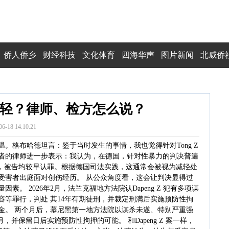
侨人侨乡
财经科技
文化体育
四海华声
图片新闻
北威侨
轻？律师、检方怎么说？
06-18 14:10:21
。格布哈德坦言：鉴于当时发生的事情，我也觉得针对Tong Z
者的律师进一步表示：我认为，在德国，针对性暴力的判决普遍
 Z 案中，被告均较早认罪。根据德国司法实践，这通常会被视为减轻处
受害者出庭面对创伤经历。 从公众角度看，这会让判决显得过
。 2026年2月，法兰克福地方法院认Dapeng Z 犯有多项谋
等罪行，判处 其14年有期徒刑，并裁定刑满后实施预防性拘
金。 两个月后，慕尼黑第一地方法院以谋杀未遂、特别严重强
个月，并保留日后实施预防性拘押的可能。 和Dapeng Z 案一样，