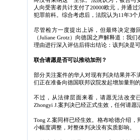
终没有采纳这一主张。法院认为，被告与
人向受害者共计支付了20000欧元，并通
犯罪前科。综合考虑后，法院认为11年3
尽管检方一度提出上诉，但最终决定撤
（Juliane Grotz）向德国之声解释
理由进行深入评估后得出结论：该判决是
联合请愿是否可以推动加刑？
部分关注案件的华人对现有判决结果并不
们正在准备向德国联邦议院发起增加量刑
不过，从法律层面来看，请愿无法改变
Zhongyi J.案判决已经正式生效，任
Tong Z.案同样已经生效。格布哈德介
小幅度调整，对整体判决没有实质影响。