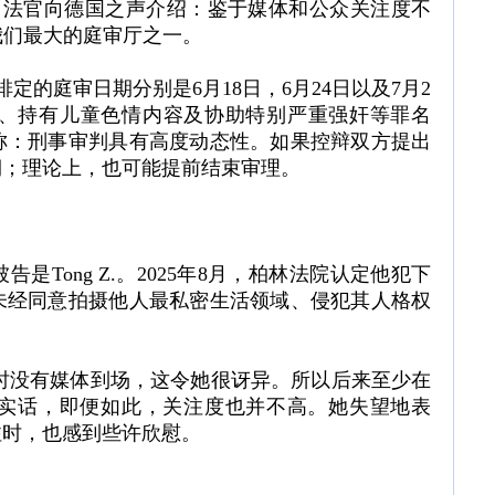
ani）法官向德国之声介绍：鉴于媒体和公众关注度不
整至我们最大的庭审厅之一。
目前已排定的庭审日期分别是6月18日，6月24日以及7月2
犯、持有儿童色情内容及协助特别严重强奸等罪名
称：刑事审判具有高度动态性。如果控辩双方提出
期；理论上，也可能提前结束审理。
Tong Z.。2025年8月，柏林法院认定他犯下
未经同意拍摄他人最私密生活领域、侵犯其人格权
开庭时没有媒体到场，这令她很讶异。所以后来至少在
实话，即便如此，关注度也并不高。她失望地表
注时，也感到些许欣慰。