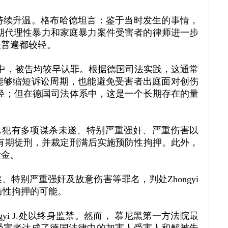
持续升温。格布哈德坦言：鉴于当时发生的事情，
位长期代理性暴力和家庭暴力案件受害者的律师进一步
决普遍都较轻。
g Z.案中，被告均较早认罪。根据德国司法实践，这通常
能够缩短诉讼周期，也能避免受害者出庭面对创伤
轻；但在德国司法体系中，这是一个长期存在的量
ng Z.犯有多项谋杀未遂、特别严重强奸、严重伤害以
年有期徒刑，并裁定刑满后实施预防性拘押。此外，
偿金。
特别严重强奸及故意伤害等罪名，判处Zhongyi
预防性拘押的可能。
ongyi J.处以终身监禁。然而， 慕尼黑第一方法院最