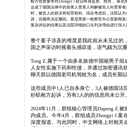
检方也曾要求对Zhongyi J 处以终身监禁。然而，
达成了德国法律中的加害人受害人和解被告人向受害者共
时，被告人此前没有犯罪前科。综合考虑后，法院认为1
诉，但最终决定撤回。慕尼黑第一检察官办公室新闻发言人格
复杂诉讼的结果以及法院详细的口头判决理由进行深入
整个案子涉及的维度是我此前从未见过的，德国律
国之声采访时摇着头感叹道，语气颇为沉重。
Tong Z.属于一个由多名旅德中国籍男
人女性实施下药和性侵，并通过加密通讯软件
聊天群以德国老司机驾校为名，成员长期
这些成员中1人已自杀身亡，3人被德国法
杉矶检方起诉，另有2人的的信息尚未公开
2024年11月，群组核心管理员Dapeng
内成员。今年4月，群组成员Zhongyi 
深度报道。与此同时，中文网络上对相关