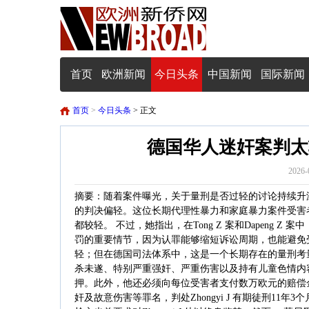
首页
欧洲新闻
今日头条
中国新闻
国际新闻
首页
>
今日头条
> 正文
德国华人迷奸案判太
2026-
摘要：随着案件曝光，关于量刑是否过轻的讨论持续升温
的判决偏轻。这位长期代理性暴力和家庭暴力案件受害
都较轻。 不过，她指出，在Tong Z 案和Dapeng
罚的重要情节，因为认罪能够缩短诉讼周期，也能避免
轻；但在德国司法体系中，这是一个长期存在的量刑考量因素
杀未遂、特别严重强奸、严重伤害以及持有儿童色情内容
押。此外，他还必须向每位受害者支付数万欧元的赔偿
奸及故意伤害等罪名，判处Zhongyi J 有期徒刑11年3