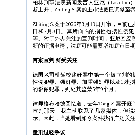
柏林刑事法院新闻发言人亚尼（Lisa J
断上升，Zhiting S.案的主审法庭已调
Zhiting S.案于2026年3月19日开审，
日和7月8日。其所面临的指控包括性侵
等。对于外界关注的宣判时间，亚尼回应
新的证据申请，法庭可能需要增加庭审日
首案宣判 鲜受关注
德国老司机驾校迷奸案中第一个被宣判的被告是
性侵犯罪、强奸罪、加重强奸罪以及13起
的影像犯罪，判处其监禁5年9个月。
律师格布哈德回忆道，去年Tong Z.案
宣判那天，我主动联系了几家媒体，但说
示。因此，当她看到如今案件获得广泛关
量刑过轻争议