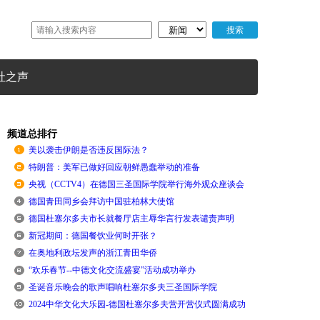
社之声
频道总排行
美以袭击伊朗是否违反国际法？
特朗普：美军已做好回应朝鲜愚蠢举动的准备
央视（CCTV4）在德国三圣国际学院举行海外观众座谈会
德国青田同乡会拜访中国驻柏林大使馆
德国杜塞尔多夫市长就餐厅店主辱华言行发表谴责声明
新冠期间：德国餐饮业何时开张？
在奥地利政坛发声的浙江青田华侨
“欢乐春节--中德文化交流盛宴”活动成功举办
圣诞音乐晚会的歌声唱响杜塞尔多夫三圣国际学院
2024中华文化大乐园-德国杜塞尔多夫营开营仪式圆满成功