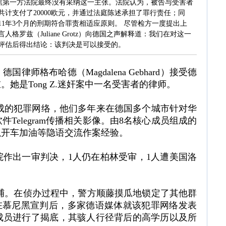
 慕尼黑第一方法院最终没有采纳这一主张。法院认为，被告与受害者
计支付了20000欧元，并通过法庭陈述承担了罪行责任；同
1年3个月的刑期符合罪责相适应原则。 尽管检方一度提出上
罗兹（Juliane Grotz）向德国之声解释道：我们在对这一
评估后得出结论：该判决是可以接受的。
师格布哈德（Magdalena Gebhard）接受德
她是Tong Z.迷奸案中一名受害者的律师。
子组成的犯罪网络，他们多年来在德国多个城市针对华
Telegram传播相关影像。由8名核心成员组成的
以开车加油等隐语交流作案经验。
院作出一审判决，1人仍在柏林受审，1人遭美国洛
。
 Z.被捕。在侦办过程中，警方顺藤摸瓜地锁定了其他群
J.案在慕尼黑宣判后，多家德语媒体就该犯罪网络发表
成员进行了揭底，其骇人行径背后的高学历以及所