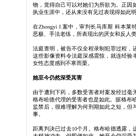
物，觉得自己可以对她们为所欲为。正因
执业生涯中，还从来没有见过表现得如此
在Zhongyi J.案中，审判长马库斯 科本莱特纳
恶极、手法老练，所表现出的厌女和反人
法庭查明，被告不仅全程录制犯罪过程，
这些影像资料令法庭深感震惊，就连经验
女性态度感到不寒而栗。
她至今仍然深受其害
由于遭到下药，多数受害者对案发经过毫
格布哈德代理的受害者也是如此。据格布哈德
监禁后，很难理解为何刑期如此之短，但
事。
距离判决已过去10个月。格布哈德透露，