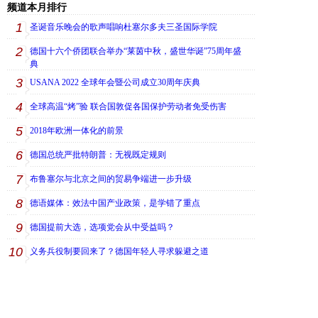
频道本月排行
1
圣诞音乐晚会的歌声唱响杜塞尔多夫三圣国际学院
2
德国十六个侨团联合举办“莱茵中秋，盛世华诞”75周年盛
典
3
USANA 2022 全球年会暨公司成立30周年庆典
4
全球高温“烤”验 联合国敦促各国保护劳动者免受伤害
5
2018年欧洲一体化的前景
6
德国总统严批特朗普：无视既定规则
7
布鲁塞尔与北京之间的贸易争端进一步升级
8
德语媒体：效法中国产业政策，是学错了重点
9
德国提前大选，选项党会从中受益吗？
10
义务兵役制要回来了？德国年轻人寻求躲避之道