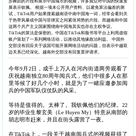
步舞蹈的片段和展示中国城市的视频，许多观众对中国的快速发
展表示钦佩。 根据一项未公开用户资料、以避免算法偏差的测
试，TikTok用户如果搜索越南语中南中国海一词，经常会看到关
于热带风暴或中国与菲律宾之间紧张局势的片段。而越南和中国
这两个共产主义国家围绕南中国海其实也存在主权争议。
TikTok的算法是保密的。中国在TikTok和脸书等平台上利用虚假
账户策划了一系列网络活动，以推动其地缘政治利益。 中国外
交部没有回应关于该国可能开展网络活动的问题，但表示中越双
边关系已经深化。越南外交部没有回复置评请求。
今年9月2日，成千上万人在河内街道两旁观看了
庆祝越南独立80周年阅兵式，他们中很多人在那
里等候了好几个小时，就是为了一睹应邀参加阅
兵的中国军队仪仗队的风采。
等待是值得的。太棒了。我钦佩他们的纪律。22
岁的毕业生黎玄美（Le Huyen My）特意从南部的
胡志明市赶来，并且在街头露营了一夜。
在TikTok上，一段关于越南阅兵式的视频获得了