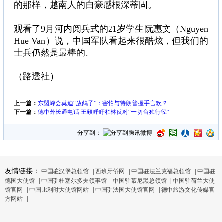
的那样，越南人的自豪感根深蒂固。
观看了9月河内阅兵式的21岁学生阮惠文（Nguyen
Hue Van）说，中国军队看起来很酷炫，但我们的
士兵仍然是最棒的。
（路透社）
上一篇：
东盟峰会莫迪“放鸽子”：害怕与特朗普握手言欢？
下一篇：
德中外长通电话 王毅呼吁柏林反对“一切台独行径”
分享到：
友情链接：
中国驻汉堡总领馆
|
西班牙侨网
|
中国驻法兰克福总领馆
|
中国驻
德国大使馆
|
中国驻杜塞尔多夫领事馆
|
中国驻慕尼黑总领馆
|
中国驻荷兰大使
馆官网
|
中国比利时大使馆网站
|
中国驻法国大使馆官网
|
德中旅游文化传媒官
方网站
|