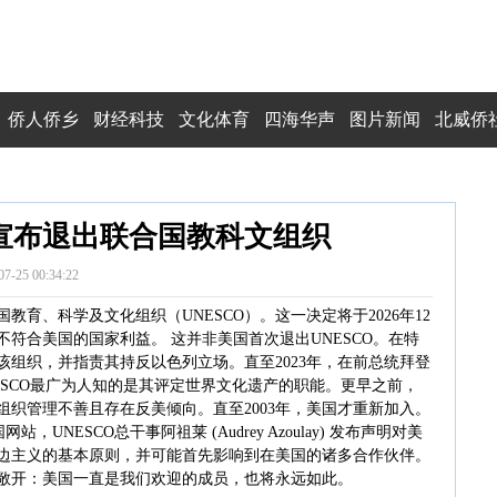
侨人侨乡
财经科技
文化体育
四海华声
图片新闻
北威侨
次宣布退出联合国教科文组织
07-25 00:34:22
育、科学及文化组织（UNESCO）。这一决定将于2026年12
符合美国的国家利益。 这并非美国首次退出UNESCO。在特
该组织，并指责其持反以色列立场。直至2023年，在前总统拜登
O。 UNESCO最广为人知的是其评定世界文化遗产的职能。更早之前，
该组织管理不善且存在反美倾向。直至2003年，美国才重新加入。
UNESCO总干事阿祖莱 (Audrey Azoulay) 发布声明对美
多边主义的基本原则，并可能首先影响到在美国的诸多合作伙伴。
敞开：美国一直是我们欢迎的成员，也将永远如此。