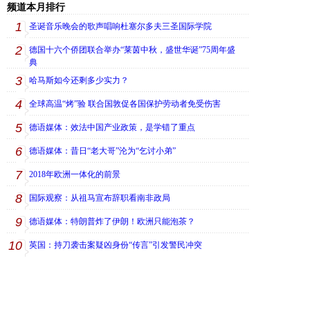
频道本月排行
1
圣诞音乐晚会的歌声唱响杜塞尔多夫三圣国际学院
2
德国十六个侨团联合举办“莱茵中秋，盛世华诞”75周年盛
典
3
哈马斯如今还剩多少实力？
4
全球高温“烤”验 联合国敦促各国保护劳动者免受伤害
5
德语媒体：效法中国产业政策，是学错了重点
6
德语媒体：昔日“老大哥”沦为“乞讨小弟”
7
2018年欧洲一体化的前景
8
国际观察：从祖马宣布辞职看南非政局
9
德语媒体：特朗普炸了伊朗！欧洲只能泡茶？
10
英国：持刀袭击案疑凶身份“传言”引发警民冲突