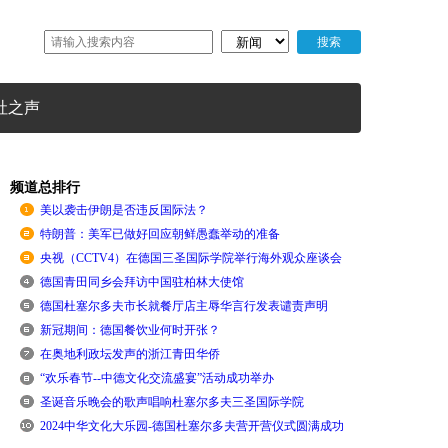
社之声
频道总排行
美以袭击伊朗是否违反国际法？
特朗普：美军已做好回应朝鲜愚蠢举动的准备
央视（CCTV4）在德国三圣国际学院举行海外观众座谈会
德国青田同乡会拜访中国驻柏林大使馆
德国杜塞尔多夫市长就餐厅店主辱华言行发表谴责声明
新冠期间：德国餐饮业何时开张？
在奥地利政坛发声的浙江青田华侨
“欢乐春节--中德文化交流盛宴”活动成功举办
圣诞音乐晚会的歌声唱响杜塞尔多夫三圣国际学院
2024中华文化大乐园-德国杜塞尔多夫营开营仪式圆满成功