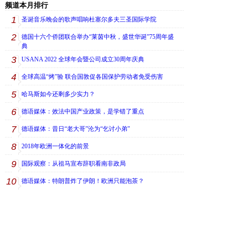
频道本月排行
1
圣诞音乐晚会的歌声唱响杜塞尔多夫三圣国际学院
2
德国十六个侨团联合举办“莱茵中秋，盛世华诞”75周年盛
典
3
USANA 2022 全球年会暨公司成立30周年庆典
4
全球高温“烤”验 联合国敦促各国保护劳动者免受伤害
5
哈马斯如今还剩多少实力？
6
德语媒体：效法中国产业政策，是学错了重点
7
德语媒体：昔日“老大哥”沦为“乞讨小弟”
8
2018年欧洲一体化的前景
9
国际观察：从祖马宣布辞职看南非政局
10
德语媒体：特朗普炸了伊朗！欧洲只能泡茶？