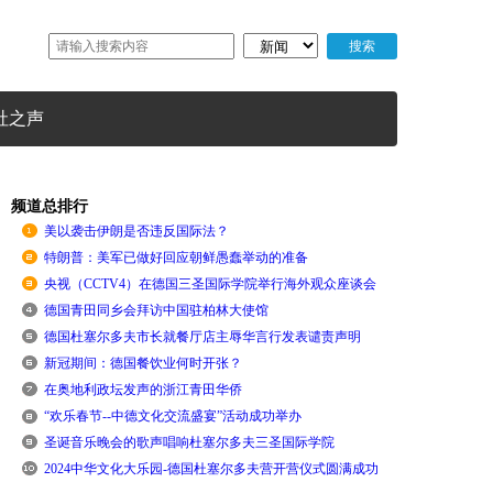
社之声
频道总排行
美以袭击伊朗是否违反国际法？
特朗普：美军已做好回应朝鲜愚蠢举动的准备
央视（CCTV4）在德国三圣国际学院举行海外观众座谈会
德国青田同乡会拜访中国驻柏林大使馆
德国杜塞尔多夫市长就餐厅店主辱华言行发表谴责声明
新冠期间：德国餐饮业何时开张？
在奥地利政坛发声的浙江青田华侨
“欢乐春节--中德文化交流盛宴”活动成功举办
圣诞音乐晚会的歌声唱响杜塞尔多夫三圣国际学院
2024中华文化大乐园-德国杜塞尔多夫营开营仪式圆满成功