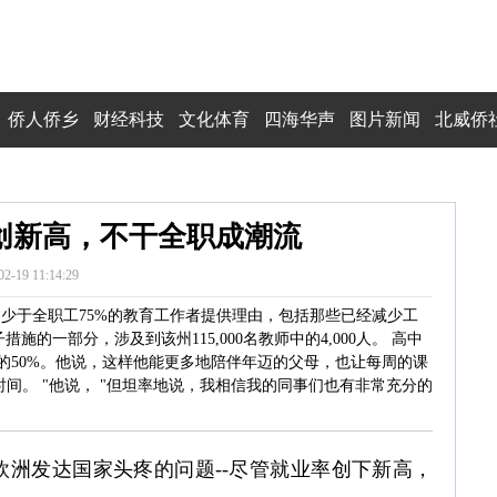
侨人侨乡
财经科技
文化体育
四海华声
图片新闻
北威侨
创新高，不干全职成潮流
02-19 11:14:29
少于全职工75%的教育工作者提供理由，包括那些已经减少工
的一部分，涉及到该州115,000名教师中的4,000人。 高中
的50%。他说，这样他能更多地陪伴年迈的父母，也让每周的课
间。 "他说， "但坦率地说，我相信我的同事们也有非常充分的
洲发达国家头疼的问题--尽管就业率创下新高，