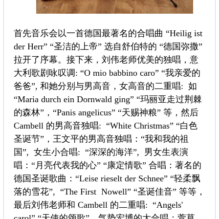
首先音乐会以一首德国最著名的合唱曲 “Heilig ist
der Herr” “圣洁的上帝” 选自舒伯特的 “德国弥撒”
拉开了序幕。接下来，刘伟老师优美的独唱，意
大利歌剧咏叹调: “O mio babbino caro” “我亲爱的
爸爸”, 和她分别与男高音，女高音的二重唱: 如
“Maria durch ein Dornwald ging” “玛丽亚走过荆棘
的森林”，“Panis angelicus” “天赐神粮” 等，然后
Cambell 的男高音独唱: “White Christmas” “白色
圣诞节”，王文平的男高音独唱：“我和我的祖
国”, 女生小合唱: “深深的海洋”, 男女生表演
唱：“月亮代表我的心” “康定情歌” 合唱：著名的
德国圣诞歌曲：“Leise rieselt der Schnee” “轻柔飘
落的雪花”, “The First Nowell” “圣诞佳音” 等等，
最后刘伟老师和 Cambell 的二重唱: “Angels'
carol” “天使的颂歌”，气势宏博的大合唱：萱草