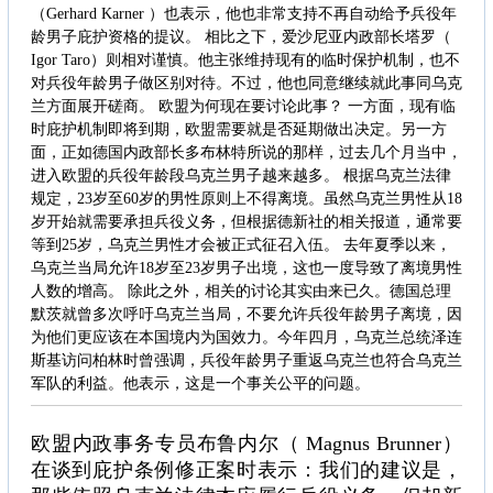
（Gerhard Karner ）也表示，他也非常支持不再自动给予兵役年
龄男子庇护资格的提议。 相比之下，爱沙尼亚内政部长塔罗（
Igor Taro）则相对谨慎。他主张维持现有的临时保护机制，也不
对兵役年龄男子做区别对待。不过，他也同意继续就此事同乌克
兰方面展开磋商。 欧盟为何现在要讨论此事？ 一方面，现有临
时庇护机制即将到期，欧盟需要就是否延期做出决定。另一方
面，正如德国内政部长多布林特所说的那样，过去几个月当中，
进入欧盟的兵役年龄段乌克兰男子越来越多。 根据乌克兰法律
规定，23岁至60岁的男性原则上不得离境。虽然乌克兰男性从18
岁开始就需要承担兵役义务，但根据德新社的相关报道，通常要
等到25岁，乌克兰男性才会被正式征召入伍。 去年夏季以来，
乌克兰当局允许18岁至23岁男子出境，这也一度导致了离境男性
人数的增高。 除此之外，相关的讨论其实由来已久。德国总理
默茨就曾多次呼吁乌克兰当局，不要允许兵役年龄男子离境，因
为他们更应该在本国境内为国效力。今年四月，乌克兰总统泽连
斯基访问柏林时曾强调，兵役年龄男子重返乌克兰也符合乌克兰
军队的利益。他表示，这是一个事关公平的问题。
欧盟内政事务专员布鲁内尔（ Magnus Brunner）
在谈到庇护条例修正案时表示：我们的建议是，