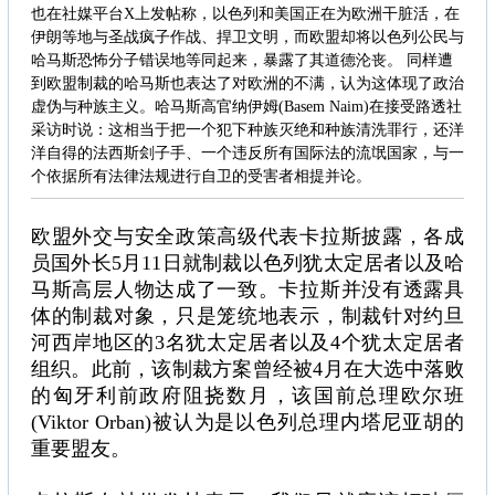
也在社媒平台X上发帖称，以色列和美国正在为欧洲干脏活，在
伊朗等地与圣战疯子作战、捍卫文明，而欧盟却将以色列公民与
哈马斯恐怖分子错误地等同起来，暴露了其道德沦丧。 同样遭
到欧盟制裁的哈马斯也表达了对欧洲的不满，认为这体现了政治
虚伪与种族主义。哈马斯高官纳伊姆(Basem Naim)在接受路透社
采访时说：这相当于把一个犯下种族灭绝和种族清洗罪行，还洋
洋自得的法西斯刽子手、一个违反所有国际法的流氓国家，与一
个依据所有法律法规进行自卫的受害者相提并论。
欧盟外交与安全政策高级代表卡拉斯披露，各成
员国外长5月11日就制裁以色列犹太定居者以及哈
马斯高层人物达成了一致。卡拉斯并没有透露具
体的制裁对象，只是笼统地表示，制裁针对约旦
河西岸地区的3名犹太定居者以及4个犹太定居者
组织。此前，该制裁方案曾经被4月在大选中落败
的匈牙利前政府阻挠数月，该国前总理欧尔班
(Viktor Orban)被认为是以色列总理内塔尼亚胡的
重要盟友。