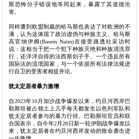
斯恐怖分子错误地等同起来，暴露了其道德沦
丧。
同样遭到欧盟制裁的哈马斯也表达了对欧洲的不
满，认为这体现了政治虚伪与种族主义。哈马斯
高官纳伊姆(Basem Naim)在接受路透社采访时
说：这相当于把一个犯下种族灭绝和种族清洗罪
行，还洋洋自得的法西斯刽子手、一个违反所有
国际法的流氓国家，与一个依据所有法律法规进
行自卫的受害者相提并论。
犹太定居者暴力激增
自2023年10月加沙战争爆发以来，约旦河西岸巴
勒斯坦被占领土上几乎每天都发生以色列军队和
犹太定居者参与的暴力行径。巴勒斯坦官员和联
合国表示，自今年2月28日新一轮伊朗战争爆发以
来，犹太定居者在约旦河西岸发动的致命袭击进
一步激增。