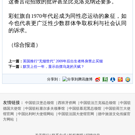
这番言论招致的批评甚至比克洛克纳还要多。
彩虹旗自1970年代起成为同性恋运动的象征，如
今也代表更广泛性少数群体争取权利与社会认同
的诉求。
（综合报道）
上一篇：
英国推行“无烟世代” 2009年后出生者终身禁止买烟
下一篇：
默茨上任一年，显示自摆乌龙的天赋？
分享到：
友情链接：
中国驻汉堡总领馆
|
西班牙侨网
|
中国驻法兰克福总领馆
|
中国驻
德国大使馆
|
中国驻杜塞尔多夫领事馆
|
中国驻慕尼黑总领馆
|
中国驻荷兰大使
馆官网
|
中国比利时大使馆网站
|
中国驻法国大使馆官网
|
德中旅游文化传媒官
方网站
|