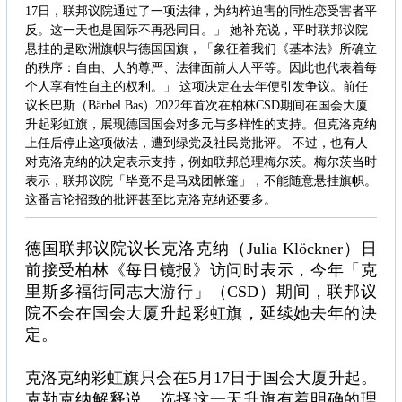
17日，联邦议院通过了一项法律，为纳粹迫害的同性恋受害者平
反。这一天也是国际不再恐同日。」 她补充说，平时联邦议院
悬挂的是欧洲旗帜与德国国旗，「象征着我们《基本法》所确立
的秩序：自由、人的尊严、法律面前人人平等。因此也代表着每
个人享有性自主的权利。」 这项决定在去年便引发争议。前任
议长巴斯（Bärbel Bas）2022年首次在柏林CSD期间在国会大厦
升起彩虹旗，展现德国国会对多元与多样性的支持。但克洛克纳
上任后停止这项做法，遭到绿党及社民党批评。 不过，也有人
对克洛克纳的决定表示支持，例如联邦总理梅尔茨。梅尔茨当时
表示，联邦议院「毕竟不是马戏团帐篷」，不能随意悬挂旗帜。
这番言论招致的批评甚至比克洛克纳还要多。
德国联邦议院议长克洛克纳（Julia Klöckner）日
前接受柏林《每日镜报》访问时表示，今年「克
里斯多福街同志大游行」（CSD）期间，联邦议
院不会在国会大厦升起彩虹旗，延续她去年的决
定。
克洛克纳彩虹旗只会在5月17日于国会大厦升起。
克勒克纳解释说，选择这一天升旗有着明确的理