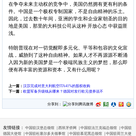
在争夺未来主动权的竞争中，美国仍然拥有更有利的条
件。中国是一个极权专制国家，不是自由精神的乐土。
因此，过去数十年间，亚洲的学生和企业家朝圣的目的
地是美国，那里的大科技公司从这种 开放心态 中获益匪
浅。
特朗普现在对一切觉醒即多元化、平等和包容的文化宣
战，威胁到了这种自由精神。如果人才不再源源不断涌
入因为新的美国梦是一个极端民族主义的梦想，那么即
便有再丰富的资源和资本，又有什么用呢？
上一篇：
汉莎完成对意大利航空ITA41%的股权收购
下一篇：
欧盟军备升级钱从哪来？德国对发行欧元债券说不
分享到：
友情链接：
中国驻汉堡总领馆
|
西班牙侨网
|
中国驻法兰克福总领馆
|
中国驻
德国大使馆
|
中国驻杜塞尔多夫领事馆
|
中国驻慕尼黑总领馆
|
中国驻荷兰大使