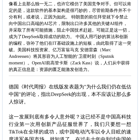
像看上去那么独一无二，也许它模仿了美国竞争对手。但可以肯
定的是，这款软件的基本架构是很巧妙的，尽管前期条件并不十
分有利，或者说，正因为如此。 特朗普的前任拜登就下令禁止
向中国出口高端的AI芯片，限制出口许多其他的关键AI组件，
并采取了所有可能措施，阻止中国技术赶超。可能正是这一切，
成为了DeepSeek取得成功的助力。 中国人用巧妙的算法和创新
的编程，弥补了他们在IT基础设施上的短板，由此取得了这一突
破。美国科技投资家、亿万富翁马克 安德雷森（Marc
Andreessen）将其形容为人工智能的‘卫星时刻（Sputnik
moment）。OpenAI前高管卡斯（Zack Kass）说，人们从中获得
的真正信息是：资源的匮乏能激发创造力。
德国《时代周报》在线版发表题为"为什么我们仍在低估
中国"的评论，指出DeepSeek的出现，本不应该让那么多
人惊讶。
这一发展到底有多令人意外呢？这已经不是中国高科技
行业第一次用创新产品征服世界了，我们只要想一想
TikTok在全球的成功，或中国电动汽车以令人目眩的速
度进军各国市场，就知道了。在过去十年中到过中国的