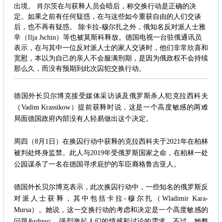
出境。 肖尔茨在与获释人员会晤后，称交换行动是正确的决
定。如果之前有任何疑惑，在与这些如今重获自由的人们交谈
后，也不再有疑惑。 除卡拉-穆尔扎之外，俄知名反对派人士雅
辛（Ilja Jschin）等也被莫斯科释放。德国电视一台驻俄通讯员
表示，在与其中一位反对派人士的家人交谈时，他们非常欣喜和
宽慰，本以为自己的亲人不会服满刑期，是因为俄政权不会持续
那么久，而没有预期到此次囚犯交换行动。
德国外长贝尔博克接受媒体采访谈及俄罗斯杀人犯克拉西科夫
（Vadim Krassikow）提前获释时说，这是一个高度敏感的两难
局面德国政府内部没有人轻易做出这个决定。
周四（8月1日）在换囚行动中获释的克拉西科夫于2021年在柏林
被判处终身监禁。此人与2019年受俄罗斯国家之命，在柏林一处
公园谋杀了一名在德国寻求庇护的车臣裔格鲁吉亚人。
德国外长贝尔博克表示，此次换囚行动中，一些知名的俄罗斯反
对派人士获释，其中包括卡拉-穆尔扎（Wladimir Kara-
Mursa）。她说，这一交换行动的考虑和决定是一个高度敏感的
问题&rdquo;，强烈激起人们的情感和讨论的需求。不过，她整