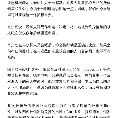
波恩机场表示，会晤让人十分感动。许多人此前担心自己的身体
健康和生命，必须十分明确地说明这一点，因此，我们如今在这
里可以实现这一保护很重要。
肖尔茨说：没有人轻易作出这一决定，将一名被判终身监禁的杀
人犯在仅仅数年后就驱逐出境。
肖尔茨在与获释人员会晤后，称交换行动是正确的决定。如果之
前有任何疑惑，在与这些如今重获自由的人们交谈后，也不再有
疑惑。
除卡拉-穆尔扎之外，俄知名反对派人士雅辛（Ilja Jschin）等也
被莫斯科释放。德国电视一台驻俄通讯员表示，在与其中一位反
对派人士的家人交谈时，他们非常欣喜和宽慰，本以为自己的亲
人不会服满刑期，是因为俄政权不会持续那么久，而没有预期到
此次囚犯交换行动。
此次被释放的德国公民包括此前在白俄罗斯被判死刑的Rico
K.，以及四名被俄罗斯关押的男性：Patrick S.，持有德国、俄罗
斯双重国籍的19岁的Kevin L.，政治学者Demuri W.以及受到叛