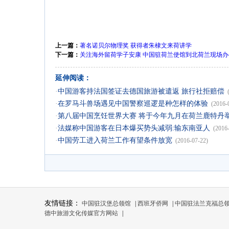
上一篇：
著名诺贝尔物理奖 获得者朱棣文来荷讲学
下一篇：
关注海外留荷学子安康 中国驻荷兰使馆到北荷兰现场办
延伸阅读：
·
中国游客持法国签证去德国旅游被遣返 旅行社拒赔偿
·
在罗马斗兽场遇见中国警察巡逻是种怎样的体验
(2016-
·
第八届中国烹饪世界大赛 将于今年九月在荷兰鹿特丹
·
法媒称中国游客在日本爆买势头减弱:输东南亚人
(2016
·
中国劳工进入荷兰工作有望条件放宽
(2016-07-22)
友情链接：
中国驻汉堡总领馆
|
西班牙侨网
|
中国驻法兰克福总
德中旅游文化传媒官方网站
|