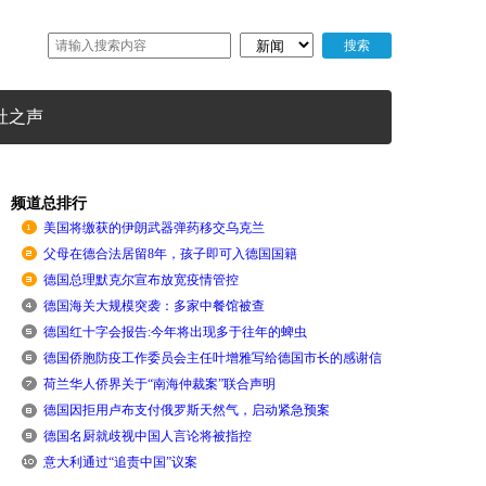
社之声
频道总排行
美国将缴获的伊朗武器弹药移交乌克兰
父母在德合法居留8年，孩子即可入德国国籍
德国总理默克尔宣布放宽疫情管控
德国海关大规模突袭：多家中餐馆被查
德国红十字会报告:今年将出现多于往年的蜱虫
德国侨胞防疫工作委员会主任叶增雅写给德国市长的感谢信
荷兰华人侨界关于“南海仲裁案”联合声明
德国因拒用卢布支付俄罗斯天然气，启动紧急预案
德国名厨就歧视中国人言论将被指控
意大利通过“追责中国”议案