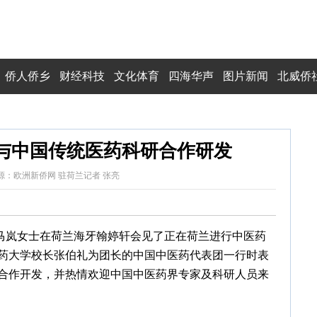
侨人侨乡
财经科技
文化体育
四海华声
图片新闻
北威侨
与中国传统医药科研合作研发
8:10 来源：欧洲新侨网 驻荷兰记者 张亮
马岚女士在荷兰海牙翰婷轩会见了正在荷兰进行中医药
药大学校长张伯礼为团长的中国中医药代表团一行时表
合作开发，并热情欢迎中国中医药界专家及科研人员来