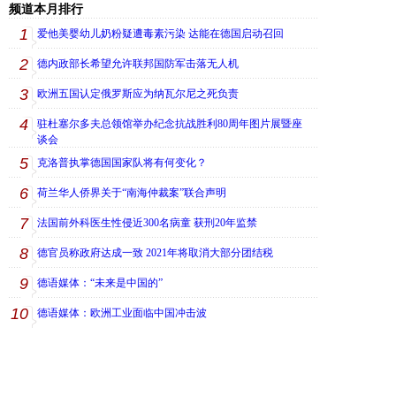
频道本月排行
1
爱他美婴幼儿奶粉疑遭毒素污染 达能在德国启动召回
2
德内政部长希望允许联邦国防军击落无人机
3
欧洲五国认定俄罗斯应为纳瓦尔尼之死负责
4
驻杜塞尔多夫总领馆举办纪念抗战胜利80周年图片展暨座
谈会
5
克洛普执掌德国国家队将有何变化？
6
荷兰华人侨界关于“南海仲裁案”联合声明
7
法国前外科医生性侵近300名病童 获刑20年监禁
8
德官员称政府达成一致 2021年将取消大部分团结税
9
德语媒体：“未来是中国的”
10
德语媒体：欧洲工业面临中国冲击波