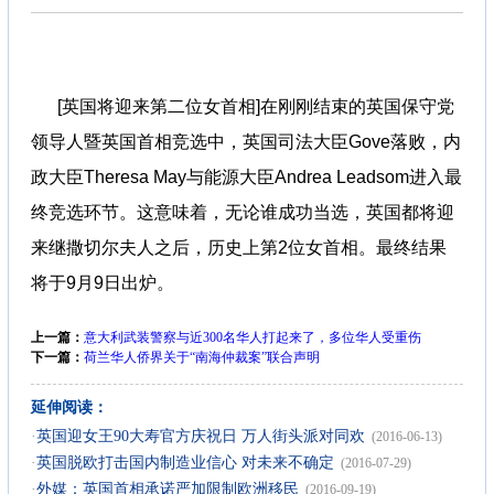
[英国将迎来第二位女首相]在刚刚结束的英国保守党
领导人暨英国首相竞选中，英国司法大臣Gove落败，内
政大臣Theresa May与能源大臣Andrea Leadsom进入最
终竞选环节。这意味着，无论谁成功当选，英国都将迎
来继撒切尔夫人之后，历史上第2位女首相。最终结果
将于9月9日出炉。
上一篇：
意大利武装警察与近300名华人打起来了，多位华人受重伤
下一篇：
荷兰华人侨界关于“南海仲裁案”联合声明
延伸阅读：
·
英国迎女王90大寿官方庆祝日 万人街头派对同欢
(2016-06-13)
·
英国脱欧打击国内制造业信心 对未来不确定
(2016-07-29)
·
外媒：英国首相承诺严加限制欧洲移民
(2016-09-19)