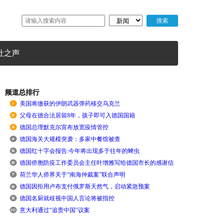
社之声
频道总排行
美国将缴获的伊朗武器弹药移交乌克兰
父母在德合法居留8年，孩子即可入德国国籍
德国总理默克尔宣布放宽疫情管控
德国海关大规模突袭：多家中餐馆被查
德国红十字会报告:今年将出现多于往年的蜱虫
德国侨胞防疫工作委员会主任叶增雅写给德国市长的感谢信
荷兰华人侨界关于“南海仲裁案”联合声明
德国因拒用卢布支付俄罗斯天然气，启动紧急预案
德国名厨就歧视中国人言论将被指控
意大利通过“追责中国”议案