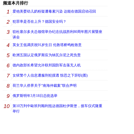
频道本月排行
1
爱他美婴幼儿奶粉疑遭毒素污染 达能在德国启动召回
2
犯罪率是否在上升？德国安全吗？
3
驻杜塞尔多夫总领馆举办纪念抗战胜利80周年图片展暨座
谈会
4
英女王低调庆祝91岁生日 伦敦塔桥鸣枪致意
5
欧洲五国认定俄罗斯应为纳瓦尔尼之死负责
6
德内政部长希望允许联邦国防军击落无人机
7
女狱警个人信息遭服刑犯摸透 惊恐之下辞职(图)
8
荷兰华人侨界关于“南海仲裁案”联合声明
9
俄罗斯明年3月18日总统选举
10
第10万列中歐班列顺利抵达德国杜伊斯堡，接车仪式隆重
举行