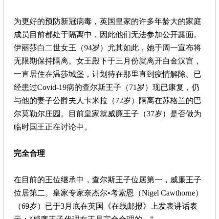
为更好的预防新冠病毒，英国皇家的许多年龄大的家庭
成员目前都处于隔离中，因此他们无法参加公开露面。
伊丽莎白二世女王（94岁）尤其如此，她于周一宣布将
无限期保持隔离。女王殿下于三月份就离开白金汉宫，
一直居住在温莎城堡，计划待在那里直到疫情解除。已
经患过Covid-19病的查尔斯王子（71岁）现已康复，仍
与他的妻子公爵夫人卡米拉（72岁）隔离在苏格兰的巴
尔莫勒尔庄园。目前皇家就威廉王子（37岁）是否做为
临时国王正在讨论中。
完全合理
在目前的王位继承中，查尔斯王子位居第一，威廉王子
位居第二。皇家专家奈杰尔•考索恩（Nigel Cawthorne）
（69岁）已于3月底在英国《在线邮报》上发表讲话表