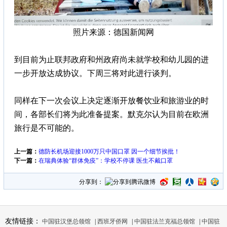
照片来源：德国新闻网
到目前为止联邦政府和州政府尚未就学校和幼儿园的进
一步开放达成协议。下周三将对此进行谈判。
同样在下一次会议上决定逐渐开放餐饮业和旅游业的时
间，各部长们将为此准备提案。默克尔认为目前在欧洲
旅行是不可能的。
上一篇：
德防长机场迎接1000万只中国口罩 因一个细节挨批！
下一篇：
在瑞典体验“群体免疫”：学校不停课 医生不戴口罩
分享到：
友情链接：
中国驻汉堡总领馆
|
西班牙侨网
|
中国驻法兰克福总领馆
|
中国驻