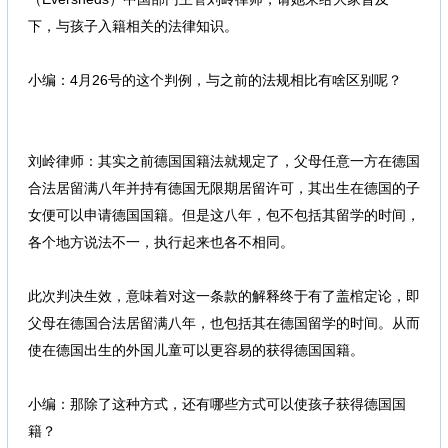
下，与孩子入籍相关的法律知识。
: U5 C3 ^( n0 I3 ]: p
小编：4月26号的这个判例，与之前的法规相比有啥区别呢？
&
A3 k% I. z* o4 w, O
刘岭律师：其实之前德国国籍法就规定了，父母任意一方在德国
合法居留满八年并持有德国无限期居留许可，其出生在德国的子
女便可以申请德国国籍。但是这八年，包不包括其留学的时间，
各个地方说法不一，执行起来也各不相同。
' K" y$ o' u A7 b" }
此次判决生效，意味着对这一条款的解释终于有了盖棺定论，即
父母在德国合法居留满八年，也包括其在德国留学的时间。从而
使在德国出生的外国儿童可以更容易的获得德国国籍。
) i- V+ T4 |+ }% p0 K7 |- V
小编：那除了这种方式，还有哪些方式可以使孩子获得德国国
籍？
; ~( R/ b8 A0 o; M1 p# W" F. D