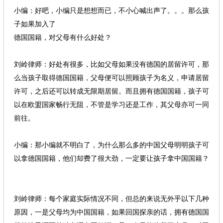
小编：好吧，小编只是想想而已，不小心喊出声了。。。那么孩
子如果加入了
8 s# K; g3 |( ?& Z" x% R& Q
德国国籍，对父母有什么好处？
! M- k, c( K" }" O4 z" a& M' Q
刘岭律师：好处有很多，比如父母如果没有德国的居留许可，那
么当孩子取得德国国籍，父母便可以照顾孩子为名义，申请居留
许可，之后还可以转成无限期居留。而且拥有德国国籍，孩子可
以在欧盟国家畅行无阻，不管是学习还是工作，其父母亦可一同
前往。
/ k; A& A5 L% E$ F; A4 K% f( u
小编：那小编就不明白了，为什么那么多的中国父母明明孩子可
以拿德国国籍，他们却费了很大劲，一定要让孩子拿中国国籍？
0 D; Y+ V' A' z
刘岭律师：每个家庭实际情况不同，但总的来说无外乎以下几种
原因，一是父母均为中国国籍，如果回国探亲的话，拥有德国国