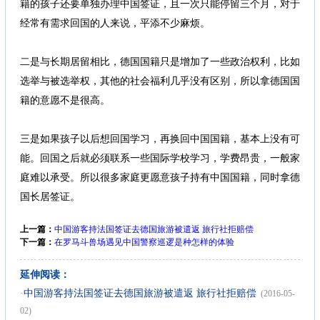
籍的孩子还要单独办理中国签证，且一次只能停留三个月，对于
经常有需求回国的人来说，平添不少麻烦。
) `* o% N! j6 |) n2 }
二是与长期居留相比，德国国籍只是增加了一些政治权利，比如
选举与被选举权，其他的社会福利几乎没有区别，所以拿德国国
籍的意愿不是很高。
1 d, T: i4 X% _+ M2 ~3 u
三是如果孩子以后想回国学习，再换回中国国籍，基本上没有可
能。回国之后就必须联系一些国际学校学习，学费昂贵，一般家
庭难以承受。所以很多家庭更愿意孩子持有中国国籍，同时拿德
国长居签证。
上一篇：
中国游客持法国签证去德国旅游被遣返 旅行社拒赔偿
下一篇：
在罗马斗兽场遇见中国警察巡逻是种怎样的体验
延伸阅读：
·
中国游客持法国签证去德国旅游被遣返 旅行社拒赔偿
(2016-05-
02)