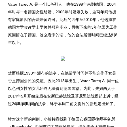
Vater Tareq A. 是一个以色列人，他在1999年来到德国，2004
年时与一名德国女性结婚，2006年时婚姻失败，这两年间他拥
有家庭原因的合法居留许可。此后的四年至2010年，他选择在
德国大学攻读学士学位并顺利毕业，再接下来的3年他因为工作
原因留在了德国。这么看来的话，他的合法居留时间已经达到8
年以上。
0 n1 I" D& x _* n
% R# Q e$ }) W6 b
然而根据1993年颁布的法令，在德留学时间并不能充作子女是
否是德国公民的凭证。因此2013年出生，Vater Tareq A. 同一位
以色列女性的女儿始终无法得到德国国籍。为此，夫妇两人于
2014年5月开始先后在安斯巴赫法院及慕尼黑法院提起上诉，经
过2年时间时间的抗争，终于本周二前文提到的新规定出炉了。
针对这个新的判例，小编特意找到了德国安睿国际律师事务所
（Eversheds）中国部门主管刘岭律师，请她来给大家普及一