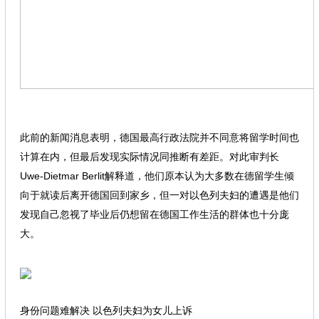
! ~5 n6 N0 t# O* J* X5 f3 y
9 i9 m s; P' P+ W! b! Y
此前的新闻消息表明，德国最高行政法院并不同意将留学时间也
计算在内，但最后发现实际情况同推断有差距。对此审判长
Uwe-Dietmar Berlit解释道，他们原本认为大多数在德留学生倾
向于就读后离开德国回到家乡，但一对以色列夫妇的遭遇是他们
发现自己忽视了毕业后仍想留在德国工作生活的群体也十分庞
大。
: h& v6 w* ]2 w
身份问题难解决 以色列夫妇为女儿上诉
) f$ _" e9 e7 J9 b: {) h5 m& r