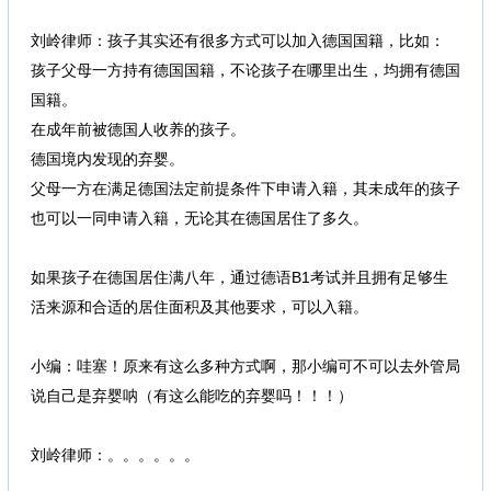
刘岭律师：孩子其实还有很多方式可以加入德国国籍，比如：
孩子父母一方持有德国国籍，不论孩子在哪里出生，均拥有德国
国籍。
在成年前被德国人收养的孩子。
德国境内发现的弃婴。
父母一方在满足德国法定前提条件下申请入籍，其未成年的孩子
也可以一同申请入籍，无论其在德国居住了多久。
0 e' b' D* t' v2 |6
~: D
如果孩子在德国居住满八年，通过德语B1考试并且拥有足够生
活来源和合适的居住面积及其他要求，可以入籍。
# K$ s0 K0 U/ b* k# h
小编：哇塞！原来有这么多种方式啊，那小编可不可以去外管局
说自己是弃婴呐（有这么能吃的弃婴吗！！！）
* w' d) ^' U3 w7 t2 p9 _
刘岭律师：。。。。。。