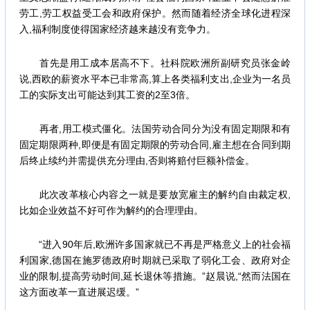
劳工,劳工权益受工会和政府保护。然而随着经济全球化进程深
入,福利制度使得国家经济越来越没有竞争力。
首先是用工成本居高不下。社科院欧洲所副研究员张金岭
说,西欧的薪资水平本已非常高,算上各类福利支出,企业为一名员
工的实际支出可能达到其工资的2至3倍。
再者,用工模式僵化。法国劳动合同分为没有固定期限和有
固定期限两种,即便是有固定期限的劳动合同,雇主想在合同到期
后终止续约并需提供充分理由,否则将赔付巨额补偿金。
此次改革核心内容之一就是要放宽雇主的解约自由裁定权,
比如企业效益不好可作为解约的合理理由。
“进入90年后,欧洲许多国家就已不再是严格意义上的社会福
利国家,德国在施罗德政府时期就已采取了弱化工会、政府对企
业的限制,提高劳动时间,延长退休等措施。”赵晨说,“然而法国在
这方面改革一直进展迟缓。”