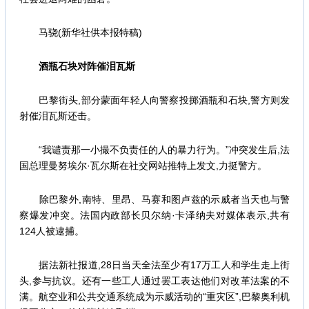
马骁(新华社供本报特稿)
酒瓶石块对阵催泪瓦斯
巴黎街头,部分蒙面年轻人向警察投掷酒瓶和石块,警方则发
射催泪瓦斯还击。
“我谴责那一小撮不负责任的人的暴力行为。”冲突发生后,法
国总理曼努埃尔·瓦尔斯在社交网站推特上发文,力挺警方。
除巴黎外,南特、里昂、马赛和图卢兹的示威者当天也与警
察爆发冲突。法国内政部长贝尔纳·卡泽纳夫对媒体表示,共有
124人被逮捕。
据法新社报道,28日当天全法至少有17万工人和学生走上街
头,参与抗议。还有一些工人通过罢工表达他们对改革法案的不
满。航空业和公共交通系统成为示威活动的“重灾区”,巴黎奥利机