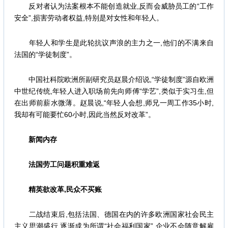
反对者认为法案根本不能创造就业,反而会威胁员工的“工作
安全”,损害劳动者权益,特别是对女性和年轻人。
年轻人和学生是此轮抗议声浪的主力之一,他们的不满来自
法国的“学徒制度”。
中国社科院欧洲所副研究员赵晨介绍说,“学徒制度”源自欧洲
中世纪传统,年轻人进入职场前先向师傅“学艺”,类似于实习生,但
在出师前薪水微薄。赵晨说,“年轻人会想,师兄一周工作35小时,
我却有可能要忙60小时,因此当然反对改革”。
新闻内存
法国劳工问题积重难返
精英欲改革,民众不买账
二战结束后,包括法国、德国在内的许多欧洲国家社会民主
主义思潮盛行,逐渐成为所谓“社会福利国家”,企业不会随意解雇