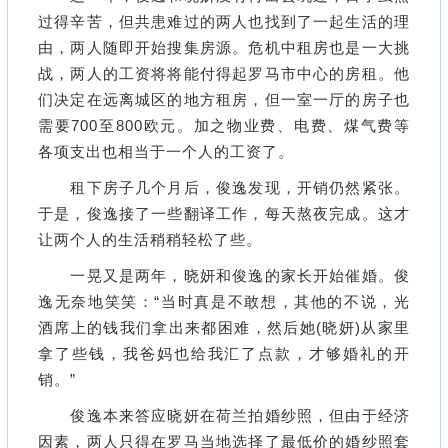
过得辛苦，但共患难过的两人也找到了一起生活的理
由，两人随即开始搜集房源。危机中租房也是一大挑
战，两人的工资将将能付得起罗马市中心的房租。他
们决定在远离城区的地方租房，但一室一厅的房子也
需要700至800欧元。加之物业费、电费、煤气费等
各项支出也相当于一个人的工资了。
租下房子几个月后，俊逸发现，开销仍然紧张。
于是，俊逸接了一些翻译工作，每天熬夜完成。这才
让两个人的生活稍稍轻松了些。
一晃又是两年，晓妍和俊逸的家长开始催婚。俊
逸无奈地笑笑：“当时真是不敢想，其他的不说，光
酒席上的钱我们拿出来都困难，然后她(晓妍)从家里
拿了些钱，我爸妈也给我汇了点款，才够婚礼的开
销。”
俊逸本来答应晓妍在荷兰拍婚纱照，但由于经济
因素，两人只得在罗马当地选择了最低价的婚纱照套