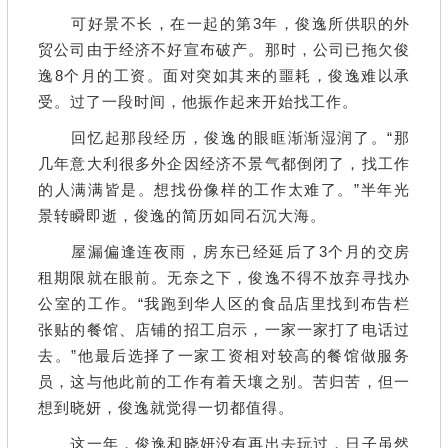
可好景不长，在一起的第3年，俊逸所供职的外
贸公司由于经济不好宣布破产。那时，公司已拖欠俊
逸8个月的工资。面对突如其来的噩耗，俊逸难以承
受。过了一段时间，他振作起来开始找工作。
回忆起那段经历，俊逸的眼眶渐渐湿润了。“那
几年意大利很多外企因经济不景气都倒闭了，找工作
的人满满皆是。想找份像样的工作太难了。”半年光
景转瞬即逝，俊逸的简历如同石沉大海。
屋漏偏逢连夜雨，房东已经延后了3个月的交房
租期限就在眼前。无奈之下，俊逸不得不放弃寻找办
公室的工作。“我跑到华人区的食品店里找到布告栏
张贴的餐馆、店铺的招工启示，一家一家打了电话过
去。”他最后选择了一家工资相对较高的餐馆做服务
员，这与他此前的工作有着天壤之别。苦归苦，但一
想到晓妍，俊逸就觉得一切都值得。
这一年，俊逸和晓妍没有再出去玩过，日子虽然