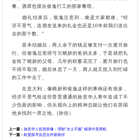
餐。酒席也摆在俊逸打工的那家餐馆。
婚礼结束后，俊逸注意到，难是大家都难。“经
济不景气，连朋友送来的礼金也还是10年前我们送出
去的那个数。”
原本结婚后，两人余下的钱足够支付一次蜜月旅
行。但俊逸总觉得亏欠晓妍的爸妈太多，于是就把礼
金给了晓妍的父母。几年的积蓄花完了，蜜月旅行也
不得不取消，婚后休息了一天，两人就又投入到忙碌
的工作中去了。
在意大利，像晓妍和俊逸这样的事例还有很多，
经济不景气给这些普普通通的旅意华人青年造成了不
少负面的影响，但乐观向上的精神总能让他们在异国
他乡找到一席之地。(孙佳）
上一篇：
旅意华人投资群像：理财"水土不服" 瞄准中意商机
下一篇：
欧盟探寻反恐合作新路径