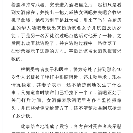
着脸和持有武器。突袭进入酒吧里之后，起初只是看
到女酒保在，并掏出一把刀威胁女酒吧并去吧台收银
机里拿钱，她很恐惧于是就大喊，引来了当时在厨房
里的华人酒吧老板出来协助该名女子并试图反抗歹
徒，于是另一名歹徒跳过吧台然后对他开了一枪。之
后两名劫匪就逃跑了，并在逃跑过程中一路撒落了一
些钞票显示了逃跑的方向。事后是该名女酒保报警求
救的。
根据受害者妻子和医生，警方等处了解到那名40
岁华人老板被子弹打中眼睛附近，还未动手术，现在
情况稳定，其妻子表示，还不清楚倒地发生了什么
事，只知道当时铁帘门已经拉下一半了，酒吧正处于
关门打烊时间。女酒保表示酒吧里有多个监控摄像
头，并已将录像交给警方了，还不清楚劫匪到底抢走
了多少钱。
此事给当地造成了震惊，各方在对受害者表示慰