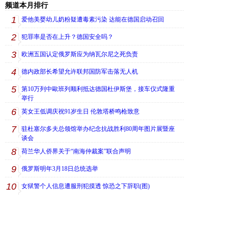
频道本月排行
1
爱他美婴幼儿奶粉疑遭毒素污染 达能在德国启动召回
2
犯罪率是否在上升？德国安全吗？
3
欧洲五国认定俄罗斯应为纳瓦尔尼之死负责
4
德内政部长希望允许联邦国防军击落无人机
5
第10万列中歐班列顺利抵达德国杜伊斯堡，接车仪式隆重
举行
6
英女王低调庆祝91岁生日 伦敦塔桥鸣枪致意
7
驻杜塞尔多夫总领馆举办纪念抗战胜利80周年图片展暨座
谈会
8
荷兰华人侨界关于“南海仲裁案”联合声明
9
俄罗斯明年3月18日总统选举
10
女狱警个人信息遭服刑犯摸透 惊恐之下辞职(图)