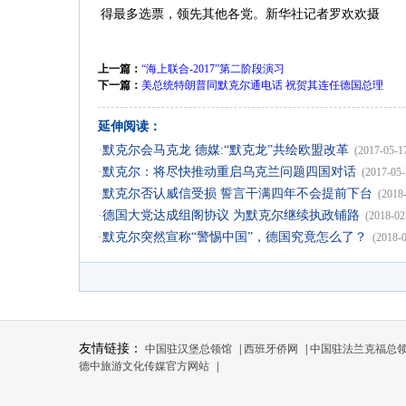
得最多选票，领先其他各党。新华社记者罗欢欢摄
上一篇：
“海上联合-2017”第二阶段演习
下一篇：
美总统特朗普同默克尔通电话 祝贺其连任德国总理
延伸阅读：
·
默克尔会马克龙 德媒:“默克龙”共绘欧盟改革
(2017-05-1
·
默克尔：将尽快推动重启乌克兰问题四国对话
(2017-05-
·
默克尔否认威信受损 誓言干满四年不会提前下台
(2018
·
德国大党达成组阁协议 为默克尔继续执政铺路
(2018-02
·
默克尔突然宣称“警惕中国”，德国究竟怎么了？
(2018-
友情链接：
中国驻汉堡总领馆
|
西班牙侨网
|
中国驻法兰克福总
德中旅游文化传媒官方网站
|