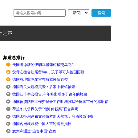
社之声
频道总排行
美国将缴获的伊朗武器弹药移交乌克兰
父母在德合法居留8年，孩子即可入德国国籍
德国总理默克尔宣布放宽疫情管控
德国海关大规模突袭：多家中餐馆被查
德国红十字会报告:今年将出现多于往年的蜱虫
德国侨胞防疫工作委员会主任叶增雅写给德国市长的感谢信
荷兰华人侨界关于“南海仲裁案”联合声明
德国因拒用卢布支付俄罗斯天然气，启动紧急预案
德国名厨就歧视中国人言论将被指控
意大利通过“追责中国”议案