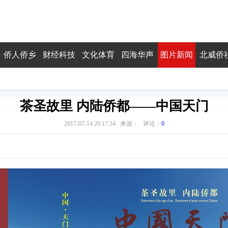
侨人侨乡
财经科技
文化体育
四海华声
图片新闻
北威侨
茶圣故里 内陆侨都——中国天门
2017-07-14 20:17:34 来源： 评论：
0