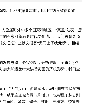
。1987年撤县建市，1994年纳入省辖直管，
人旅居海外40多个国家和地区。“茶圣”陆羽，唐
多年的石家河新石器时代文化遗址。天门教育久负
《文汇报》上撰文盛赞“天门上了状元榜”。相继
”的发展思路，务实创新，开拓进取，全市经济社
压力加大和遭受特大洪涝灾害的严峻形势，我们全
乐山。”天门少山，但是富水。城区拥有与武汉东
睛，赋予这座城市灵气和活力，也彰显了从古到
天门民歌、渔鼓、碟子、莲厢、三棒鼓、茶道表