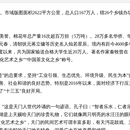
版图面积2622平方公里，总人口167万人，辖26个乡镇办场园
誉。棉花年总产量16次超百万担（5万吨）。28万多名华侨、华
元春，清朝状元蒋立镛等历史名人灿若星辰。境内有距今4600
度以来，共为国家输送合格大学生近20万人。著名作家秦牧曾在
文化艺术之乡”“中国茶文化之乡”称号。
”的总要求，坚持“工业引领、生态优先、环境升级、民生为本
善、社会和谐的良好态势。特别是2016年以来，面对经济下行
“十三五”良好开局。
”这是天门人世代吟诵的一句谚语。孔子曰：“智者乐水，仁者
湖是上天赐给天门的珍贵礼物，它们就像两只明亮的水汪汪的眼
文化艺术之乡”，天门的民间艺术可谓丰富多彩，有天沔花鼓戏、