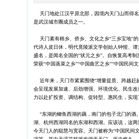
天门地处江汉平原北部，因境内天门山而得名。市域
是武汉城市圈成员之一。
天门素有棉乡、侨乡、文化之乡“三乡宝地”的美
代诗人皮日休，明代竟陵派文学创始人钟惺、谭
盛名，是闻名全国的“状元之乡”。自恢复高考制
荣获“中国蒸菜之乡”“中国曲艺之乡”“中国民间
近年来，天门市紧紧围绕“增量提质、跨越赶超
会呈现发展加速、后劲增强、环境优化、民生改
力以赴扩投资、调结构、促转型、惠民生，实现了
“东湖的鲫鱼西湖的藕，南门的包子北门的酒。
湖、杭州西湖同名的东湖和西湖。应该说，这两
今天门人的聪慧与宽容。天门被称为“中国民间