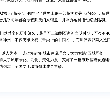
具有浓郁的天门地方特色，深受广大百姓喜爱和传唱。
尊为“茶圣”。他撰写了世界上第一部茶学专著《茶经》，后世
几乎每年都会专程到天门来朝圣，并举办各种活动纪念陆羽。20
蒸菜文化历史悠久，最早可上溯到石家河文明时期，至今有460
誉神州，不仅亮相央视《舌尖上的中国2》，而且代表鄂菜入选
以人为本、以业为先”的城市建设理念，大力实施“五城同创”
加大了城市绿化、亮化、美化力度，实施了一批市政基础设施建设
功创建，全国文明城市创建成果丰硕。