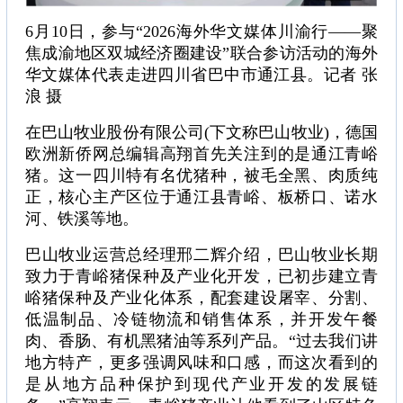
6月10日，参与“2026海外华文媒体川渝行——聚
焦成渝地区双城经济圈建设”联合参访活动的海外
华文媒体代表走进四川省巴中市通江县。记者 张
浪 摄
在巴山牧业股份有限公司(下文称巴山牧业)，德国
欧洲新侨网总编辑高翔首先关注到的是通江青峪
猪。这一四川特有名优猪种，被毛全黑、肉质纯
正，核心主产区位于通江县青峪、板桥口、诺水
河、铁溪等地。
巴山牧业运营总经理邢二辉介绍，巴山牧业长期
致力于青峪猪保种及产业化开发，已初步建立青
峪猪保种及产业化体系，配套建设屠宰、分割、
低温制品、冷链物流和销售体系，并开发午餐
肉、香肠、有机黑猪油等系列产品。“过去我们讲
地方特产，更多强调风味和口感，而这次看到的
是从地方品种保护到现代产业开发的发展链