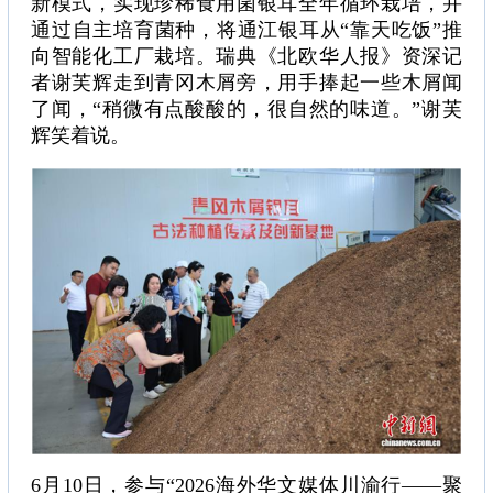
新模式，实现珍稀食用菌银耳全年循环栽培，并
通过自主培育菌种，将通江银耳从“靠天吃饭”推
向智能化工厂栽培。瑞典《北欧华人报》资深记
者谢芙辉走到青冈木屑旁，用手捧起一些木屑闻
了闻，“稍微有点酸酸的，很自然的味道。”谢芙
辉笑着说。
6月10日，参与“2026海外华文媒体川渝行——聚