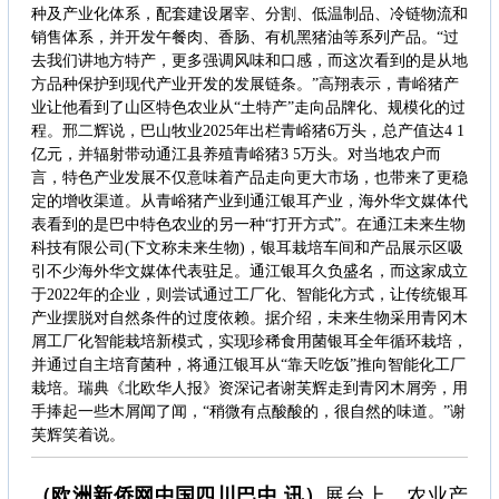
种及产业化体系，配套建设屠宰、分割、低温制品、冷链物流和
销售体系，并开发午餐肉、香肠、有机黑猪油等系列产品。“过
去我们讲地方特产，更多强调风味和口感，而这次看到的是从地
方品种保护到现代产业开发的发展链条。”高翔表示，青峪猪产
业让他看到了山区特色农业从“土特产”走向品牌化、规模化的过
程。邢二辉说，巴山牧业2025年出栏青峪猪6万头，总产值达4 1
亿元，并辐射带动通江县养殖青峪猪3 5万头。对当地农户而
言，特色产业发展不仅意味着产品走向更大市场，也带来了更稳
定的增收渠道。从青峪猪产业到通江银耳产业，海外华文媒体代
表看到的是巴中特色农业的另一种“打开方式”。在通江未来生物
科技有限公司(下文称未来生物)，银耳栽培车间和产品展示区吸
引不少海外华文媒体代表驻足。通江银耳久负盛名，而这家成立
于2022年的企业，则尝试通过工厂化、智能化方式，让传统银耳
产业摆脱对自然条件的过度依赖。据介绍，未来生物采用青冈木
屑工厂化智能栽培新模式，实现珍稀食用菌银耳全年循环栽培，
并通过自主培育菌种，将通江银耳从“靠天吃饭”推向智能化工厂
栽培。瑞典《北欧华人报》资深记者谢芙辉走到青冈木屑旁，用
手捧起一些木屑闻了闻，“稍微有点酸酸的，很自然的味道。”谢
芙辉笑着说。
（欧洲新侨网中国四川巴中 讯）
展台上，农业产