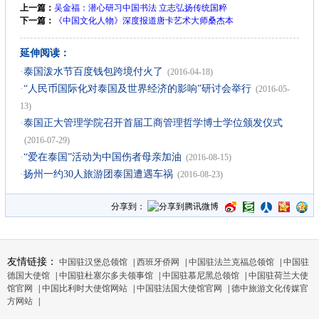
上一篇：
吴金福：潜心研习中国书法 立志弘扬传统国粹
下一篇：
《中国文化人物》深度报道唐卡艺术大师桑杰本
延伸阅读：
·
泰国泼水节百度钱包跨境付火了
(2016-04-18)
·
“人民币国际化对泰国及世界经济的影响”研讨会举行
(2016-05-
13)
·
泰国正大管理学院召开首届工商管理哲学博士学位颁发仪式
(2016-07-29)
·
“爱在泰国”活动为中国伤者母亲加油
(2016-08-15)
·
扬州一约30人旅游团泰国遭遇车祸
(2016-08-23)
分享到：
友情链接：
中国驻汉堡总领馆
|
西班牙侨网
|
中国驻法兰克福总领馆
|
中国驻
德国大使馆
|
中国驻杜塞尔多夫领事馆
|
中国驻慕尼黑总领馆
|
中国驻荷兰大使
馆官网
|
中国比利时大使馆网站
|
中国驻法国大使馆官网
|
德中旅游文化传媒官
方网站
|