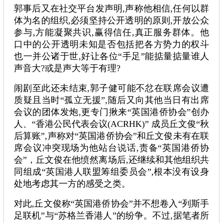
郭事后又在社交平台发声明,声称他相信,任何以群
体为名的组织,必须坚持公开透明的原则,开放公众
参与,方能凝聚共识,赢得信任,真正服务群体。他
口中的公开透明未知是否包括把各方势力的权斗
也一并公诸于世,好让各位“手足”能掂量掂量谁人
声音大?或是声大等于有理?
闹剧至此还未结束,郭子健可能不忿在联席会议遭
质疑且当时“孤立无援”,随后又向其他当日有出席
会议的团体发炮,更专门揪来“英国港侨协会”创办
人、“香港公民代表会议(ACRHK)” 成员丘文俊“秋
后算账”,声称对“英国港侨协会”和丘文俊未有在联
席会议冲突现场为他站台说话,责备“英国港侨协
会”，丘文俊在他愤然离场后,还继续和其他组织共
同组成“英国港人联盟筹组委员会”,根本没有设身
处地考虑其一方的感受之类。
对此,丘文俊称“英国港侨协会”并不想卷入“列斯手
足联机”与“苏格兰香港人”的纷争。不过,据笔者所