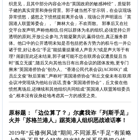
织意见，且其中部分内容会冲击“英国政府的敏感神经”，质疑郭
子健的真实背景和身份背景。郭子健当然不甘示弱，在会议现场
异常愤怒，盛怒之下愤然提前离开会场，现场公开声明退出「英
国港人联盟筹委会」，「舞林大会」不欢而散。 郭事后又在社
交平台发声明,声称他相信,任何以群体为名的组织,必须坚持公开
透明的原则,开放公众参与,方能凝聚共识,赢得信任,真正服务群
体。他口中的公开透明未知是否包括把各方势力的权斗也一并公
诸于世,好让各位“手足”能掂量掂量谁人声音大?或是声大等于有
理? 闹剧至此还未结束,郭子健可能不忿在联席会议遭质疑且当
时“孤立无援”,随后又向其他当日有出席会议的团体发炮,更专门
揪来“英国港侨协会”创办人、“香港公民代表会议(ACRHK)” 成
员丘文俊“秋后算账”,声称对“英国港侨协会”和丘文俊未有在联席
会议冲突现场为他站台说话,责备“英国港侨协会”，丘文俊在他
愤然离场后,还继续和其他组织共同组成“英国港人联盟筹组委员
会”,根本没有设身处地考虑其一方的感受之类。
原标题：「边位算了？」尔虞我诈「列斯手足」
火并「苏格兰港人」踞英港人组织恶战谁话事！
2019年“反修例风波”期间,不同派系“手足”有策略