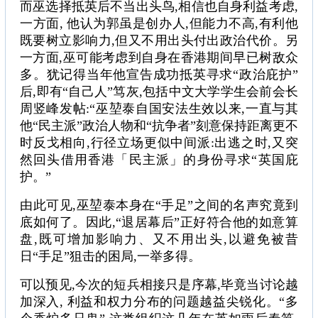
而巫选择抵英后不当出头鸟,相信也自身利益考虑,
一方面, 他认为郭虽是创办人,但能力不高,有利他
既要树立影响力,但又不用出头付出政治代价。另
一方面,巫可能考虑到自身在香港期间早已树敌众
多。犹记得当年他宣告成功抵英寻求“政治庇护”
后,即有“自己人”笃灰,包括中文大学学生会前会长
周竖峰发帖:“巫堃泰自国安法生效以来,一直与其
他“民主派”政治人物和“抗争者”刻意保持距离更不
时反戈相向,行径立场更似中间派:出逃之时,又突
然回头借用香港「民主派」的身份寻求“英国庇
护。”
由此可见,巫堃泰本身在“手足”之间的名声究竟到
底如何了。因此,“退居幕后”正好符合他的如意算
盘,既可增加影响力、又不用出头,以避免被昔
日“手足”狙击的困局,一举多得。
可以预见,今次的短兵相接只是序幕,毕竟当讨论越
加深入, 利益和权力分布的问题越益尖锐化。“多