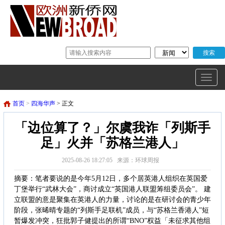
首页
>
四海华声
> 正文
「边位算了？」尔虞我诈「列斯手
足」火并「苏格兰港人」
2025-08-26 18:27:05 来源：环球周报
摘要：笔者要说的是今年5月12日，多个居英港人组织在英国爱
丁堡举行“武林大会”，商讨成立“英国港人联盟筹组委员会”。 建
立联盟的意是聚集在英港人的力量，讨论的是在研讨会的青少年
阶段，张晞晴专题的“列斯手足联机”成员，与“苏格兰香港人”短
暂爆发冲突，狂批郭子健提出的所谓“BNO”权益「未征求其他组