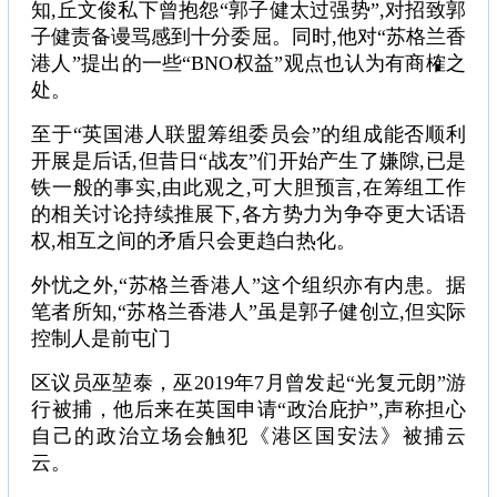
知,丘文俊私下曾抱怨“郭子健太过强势”,对招致郭
子健责备谩骂感到十分委屈。同时,他对“苏格兰香
港人”提出的一些“BNO权益”观点也认为有商榷之
处。
至于“英国港人联盟筹组委员会”的组成能否顺利
开展是后话,但昔日“战友”们开始产生了嫌隙,已是
铁一般的事实,由此观之,可大胆预言,在筹组工作
的相关讨论持续推展下,各方势力为争夺更大话语
权,相互之间的矛盾只会更趋白热化。
外忧之外,“苏格兰香港人”这个组织亦有内患。据
笔者所知,“苏格兰香港人”虽是郭子健创立,但实际
控制人是前屯门
区议员巫堃泰，巫2019年7月曾发起“光复元朗”游
行被捕，他后来在英国申请“政治庇护”,声称担心
自己的政治立场会触犯《港区国安法》被捕云
云。