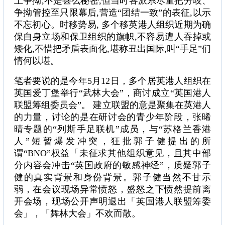
上争拗,不是甚么秘密,但当时各派系尽量把分歧、
争拗管控至只限幕后,营造“团结一致”的表征,以示
不忘初心。时移势易, 多个移英港人组织近期为确
保自身立场和保卫组织的旗帜,不容易遭人吞掉或
矮化,不惜把矛盾表面化,堪称丑出国际,叫“手足”们
情何以堪。
笔者要说的是今年5月12日，多个居英港人组织在
英国爱丁堡举行“武林大会”，商讨成立“英国港人
联盟筹组委员会”。 建立联盟的意是聚集在英港人
的力量，讨论的是在研讨会的青少年阶段，张晞
晴专题的“列斯手足联机”成员，与“苏格兰香港
人”短暂爆发冲突，狂批郭子健提出的所
谓“BNO”权益「未征求其他组织意见，且其中部
分内容会冲击“英国政府的敏感神经”，质疑郭子
健的真实背景和身份背景。郭子健当然不甘示
弱，在会议现场异常愤怒，盛怒之下愤然提前离
开会场，现场公开声明退出「英国港人联盟筹委
会」，「舞林大会」不欢而散。