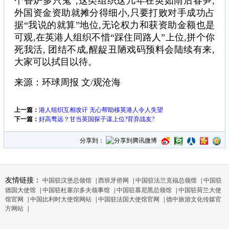
个香炉多只鬼”,这类组织这几年在英如雨后春笋,
外国资金资助就摊分得细小,只要打败对手成功占
据“我说的就算”地位,无论权力和获资助金额也是
可观,在英港人组织不惜“踩住同路人”上位,拼个你
死我活, 团结不成,醒龊丑陋戏码预料会陆续有来,
大家可以拭目以待。
来源：环球周报 文/观沧海
上一篇：
港人组织互相攻讦 无心帮助移英港人令人失望
下一篇：
好高骛远？甘当英国探子谋上位?背弃战友?
分享到：
友情链接：
中国驻汉堡总领馆
|
西班牙侨网
|
中国驻法兰克福总领馆
|
中国驻
德国大使馆
|
中国驻杜塞尔多夫领事馆
|
中国驻慕尼黑总领馆
|
中国驻荷兰大使
馆官网
|
中国比利时大使馆网站
|
中国驻法国大使馆官网
|
德中旅游文化传媒官
方网站
|