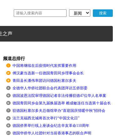
社之声
频道总排行
中国将继续在后疫情时代发挥重要作用
傅汉豪当选新一任德国青田同乡理事会会长
青田县长潘伟率团访问德国杜塞尔多夫
全德华人华侨社团联合会代表团拜访五侨部委
德国波恩法院审理德国记者非法传播驻德47位华人名单案
德国青田同乡会第九届换届选举 赖成敏连任当选第十届会长
驻德国杜塞尔多夫总领馆举办“喜迎国庆情暖中秋''招待会
法兰克福西北城将首次举行“中国文化日”
德国侨界举行线上座谈会纪念辛亥革命110周年
德国华侨华人社团针对当前香港事态的联合声明