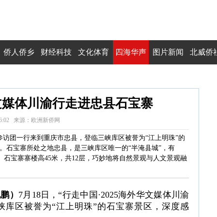
侨人侨乡
财经科技
文化体育
四海华声
图片新闻
北威侨
华文媒体川渝行走进忠县石宝寨
 23:56:02 来源：欧洲新侨网
行”参访团一行来到重庆市忠县，登临三峡库区被誉为“江上明珠”的
力。石宝寨所处之地忠县，是三峡库区唯一的“半淹县城”，有
。石宝寨寨楼高45米，共12层，巧妙地将自然景观与人文景观融
纪鹏）
7月18日，“行走中国·2025海外华文媒体川渝
峡库区被誉为“江上明珠”的石宝寨景区，深度感