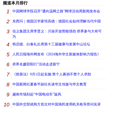
频道本月排行
1
中国网球学院召开“通向温网之路”网球活动周新闻发布会
2
东西问｜德国汉学家培高德：德国社会如何理解当代中国
3
信义集团主席李贤义：川渝开放势能强劲 侨界参与大有可
为
4
韩启德、白春礼出席第十三届健康与发展中山论坛
5
人民日报海外网发布《2024海外华文新媒体影响力报告》
6
侨界名媛邵阳行”活动走进新宁
7
《慈善法》9月1日起实施 禁个人募捐不禁个人求助
8
中国新闻社夏春平副社长谈华文传媒与华文教育
9
越南市场刮起“中国电动车”旋风
10
中国外交部就韩方首次对中国渔民使用机关枪等答问实录