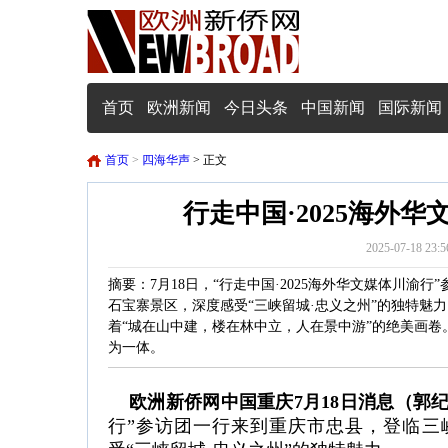
首页
欧洲新闻
今日头条
中国新闻
国际新闻
首页
>
四海华声
> 正文
行走中国·2025海外
2025-07-18
摘要：7月18日，“行走中国·2025海外华文媒体川渝
石宝寨景区，深度感受“三峡留城·忠义之州”的独特魅
着“城在山中建，楼在林中立，人在景中游”的绝美画卷
为一体。
欧洲新侨网中国重庆7月18日消息（郭
行”参访团一行来到重庆市忠县，登临三