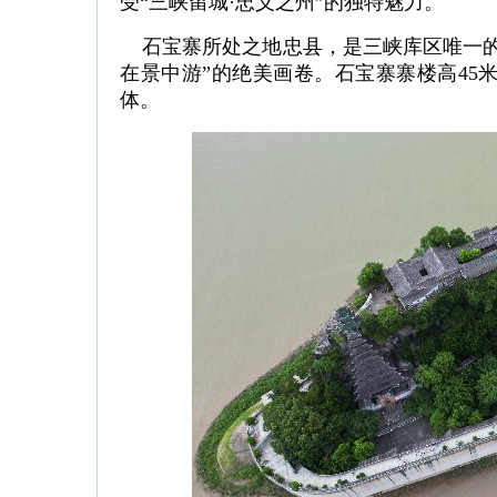
受“三峡留城·忠义之州”的独特魅力。
石宝寨所处之地忠县，是三峡库区唯一的“
在景中游”的绝美画卷。石宝寨寨楼高45
体。