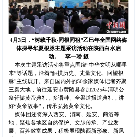
4月3日，“树载千秋·同根同祖”乙巳年全国网络媒
体探寻华夏根脉主题采访活动在陕西白水启
动。 李一璠 摄
本次主题采访活动将重点围绕“中华文明从哪里
来”等话题，沿着“触摸历史、丈量文化、回望根
脉”主线展开。来自国内外的50余家媒体记者齐聚
三秦大地，前往延安市黄陵县参加2025年清明公
祭轩辕黄帝典礼，多语种、全渠道报道典礼，讲
好“黄帝故事”，传承弘扬黄帝文化。
媒体团还将深入西安、渭南、延安、商洛等
地，聚焦各地区自然保护、文脉传承、产业发
展、百姓致富成果，积极展现陕西新形象、新风