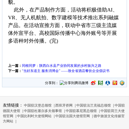
貌。
此外，在产品制作方面，活动将积极借助AI、
VR、无人机航拍、数字建模等技术推出系列融媒
产品。在活动宣推方面，联动中省市三级主流媒
体外宣平台、高校国际传播中心海外账号等开展
多语种对外传播。(完)
上一篇：
同根同梦：陕西白水县产业协同发展的乡村振兴之路
下一篇：
“当好东道主 服务消博会” ——致全省酒店餐饮企业倡议书
分享到：
友情链接：
中国驻汉堡总领馆
|
西班牙侨网
|
中国驻法兰克福总领馆
|
中国驻
德国大使馆
|
中国驻杜塞尔多夫领事馆
|
中国驻慕尼黑总领馆
|
中国驻荷兰大使
馆官网
|
中国比利时大使馆网站
|
中国驻法国大使馆官网
|
德中旅游文化传媒官
方网站
|