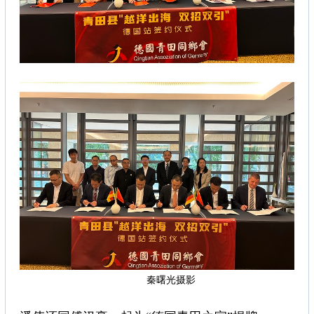
秦曙光摄影