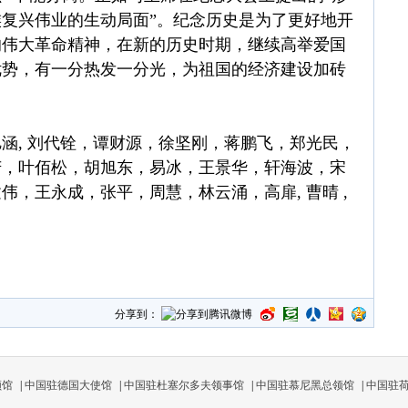
复兴伟业的生动局面”。纪念历史是为了更好地开
的伟大革命精神，在新的历史时期，继续高举爱国
优势，有一分热发一分光，为祖国的经济建设加砖
涵, 刘代铨，谭财源，徐坚刚，蒋鹏飞，郑光民，
芳，叶佰松，胡旭东，易冰，王景华，轩海波，宋
，王永成，张平，周慧，林云涌，高扉, 曹晴 ,
分享到：
领馆
|
中国驻德国大使馆
|
中国驻杜塞尔多夫领事馆
|
中国驻慕尼黑总领馆
|
中国驻