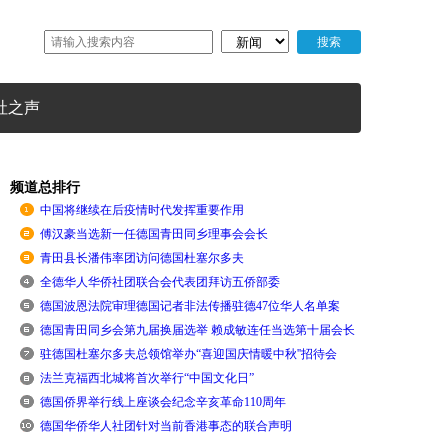
社之声
频道总排行
中国将继续在后疫情时代发挥重要作用
傅汉豪当选新一任德国青田同乡理事会会长
青田县长潘伟率团访问德国杜塞尔多夫
全德华人华侨社团联合会代表团拜访五侨部委
德国波恩法院审理德国记者非法传播驻德47位华人名单案
德国青田同乡会第九届换届选举 赖成敏连任当选第十届会长
驻德国杜塞尔多夫总领馆举办“喜迎国庆情暖中秋''招待会
法兰克福西北城将首次举行“中国文化日”
德国侨界举行线上座谈会纪念辛亥革命110周年
德国华侨华人社团针对当前香港事态的联合声明