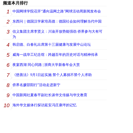
频道本月排行
1
中国网球学院召开“通向温网之路”网球活动周新闻发布会
2
东西问｜德国汉学家培高德：德国社会如何理解当代中国
3
信义集团主席李贤义：川渝开放势能强劲 侨界参与大有可
为
4
韩启德、白春礼出席第十三届健康与发展中山论坛
5
威海一战华工纪念馆：跨越百年的历史对话与精神传承
6
夜宴西湖 同心同路 | 浙商大学新春年会大赏
7
《慈善法》9月1日起实施 禁个人募捐不禁个人求助
8
侨界名媛邵阳行”活动走进新宁
9
中国新闻社夏春平副社长谈华文传媒与华文教育
10
海外华文媒体行探访延安冯庄康坪的记忆