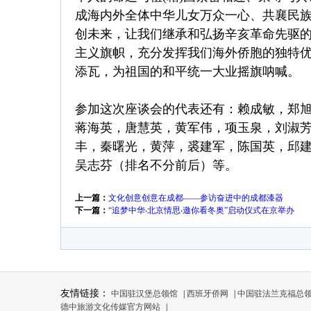
成海内外全体中华儿女万众一心、共襄民族
创未来，让我们继承和弘扬辛亥革命先驱
主义旗帜，充分发挥我们海外侨胞的独特
添瓦，为祖国的和平统一大业摇旗呐喊。
参加这次座谈会的代表还有：赖成敏，郑旭
蒋海英，唐慧英，黄军伟，项玉泉，刘淑
丰，秦曙光，黄萍，裘建军，陈国英，邱建伟
吴志芬（排名不分前后）等。
上一篇：
文化创意创意在成都——参访奋进中的成都漆器
下一篇：
“追梦中华‧北京情思‧邀你看冬奥”启动仪式在京举办
友情链接：
中国驻汉堡总领馆
|
西班牙侨网
|
中国驻法兰克福总
德中旅游文化传媒官方网站
|