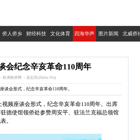
侨人侨乡
财经科技
文化体育
四海华声
图片新闻
北威侨
谈会纪念辛亥革命110周年
5 来源：欧洲新侨网 ：吴志芬(Zhifen Wu)
视频座谈会形式，纪念辛亥革命110周年。
行线上视频座谈会形式，纪念辛亥革命110周年。出席
，驻德使馆领侨处参赞周安平、驻法兰克福总领馆
代表。