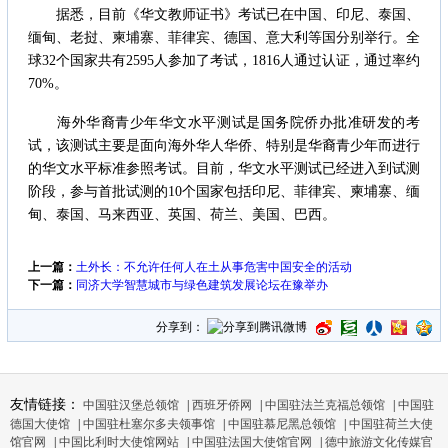
据悉，目前《华文教师证书》考试已在中国、印尼、泰国、
缅甸、老挝、柬埔寨、菲律宾、德国、意大利等国分别举行。全
球32个国家共有2595人参加了考试，1816人通过认证，通过率约
70%。
海外华裔青少年华文水平测试是国务院侨办批准研发的考
试，该测试主要是面向海外华人华侨、特别是华裔青少年而进行
的华文水平标准参照考试。目前，华文水平测试已经进入到试测
阶段，参与首批试测的10个国家包括印尼、菲律宾、柬埔寨、缅
甸、泰国、马来西亚、英国、荷兰、美国、巴西。
上一篇：
土外长：不允许任何人在土从事危害中国安全的活动
下一篇：
同济大学智慧城市与绿色建筑发展论坛在豫举办
分享到：
友情链接：
中国驻汉堡总领馆
|
西班牙侨网
|
中国驻法兰克福总领馆
|
中国驻
德国大使馆
|
中国驻杜塞尔多夫领事馆
|
中国驻慕尼黑总领馆
|
中国驻荷兰大使
馆官网
|
中国比利时大使馆网站
|
中国驻法国大使馆官网
|
德中旅游文化传媒官