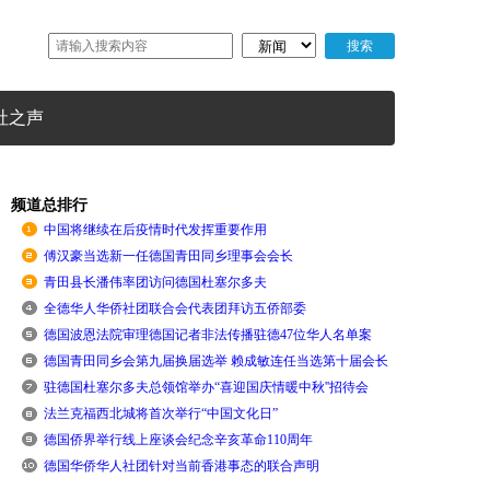
社之声
频道总排行
中国将继续在后疫情时代发挥重要作用
傅汉豪当选新一任德国青田同乡理事会会长
青田县长潘伟率团访问德国杜塞尔多夫
全德华人华侨社团联合会代表团拜访五侨部委
德国波恩法院审理德国记者非法传播驻德47位华人名单案
德国青田同乡会第九届换届选举 赖成敏连任当选第十届会长
驻德国杜塞尔多夫总领馆举办“喜迎国庆情暖中秋''招待会
法兰克福西北城将首次举行“中国文化日”
德国侨界举行线上座谈会纪念辛亥革命110周年
德国华侨华人社团针对当前香港事态的联合声明