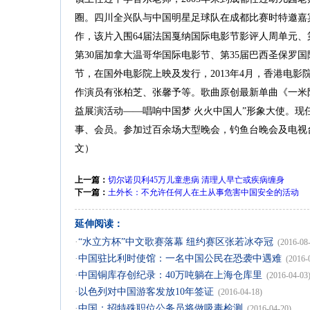
圈。四川全兴队与中国明星足球队在成都比赛时特邀嘉宾
作，该片入围64届法国戛纳国际电影节影评人周单元、
第30届加拿大温哥华国际电影节、第35届巴西圣保罗国
节，在国外电影院上映及发行，2013年4月，香港电
作演员有张柏芝、张馨予等。歌曲原创最新单曲《一米阳
益展演活动——唱响中国梦 火火中国人”形象大使。
事、会员。参加过百余场大型晚会，钓鱼台晚会及电视
文）
上一篇：
切尔诺贝利45万儿童患病 清理人早亡或疾病缠身
下一篇：
土外长：不允许任何人在土从事危害中国安全的活动
延伸阅读：
·
“水立方杯”中文歌赛落幕 纽约赛区张若冰夺冠
(2016-08
·
中国驻比利时使馆：一名中国公民在恐袭中遇难
(2016-
·
中国铜库存创纪录：40万吨躺在上海仓库里
(2016-04-03
·
以色列对中国游客发放10年签证
(2016-04-18)
·
中国：招特殊职位公务员将做吸毒检测
(2016-04-20)