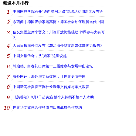
频道本月排行
1
中国网球学院召开“通向温网之路”网球活动周新闻发布会
2
东西问｜德国汉学家培高德：德国社会如何理解当代中国
3
信义集团主席李贤义：川渝开放势能强劲 侨界参与大有可
为
4
人民日报海外网发布《2024海外华文新媒体影响力报告》
5
中国女排传奇，从“娘家”这里说起
6
韩启德、白春礼出席第十三届健康与发展中山论坛
7
海外网评：海外华文新媒体，让世界更懂中国
8
中国新闻社夏春平副社长谈华文传媒与华文教育
9
《慈善法》9月1日起实施 禁个人募捐不禁个人求助
10
世界华文媒体合作联盟与四川战略合作签约